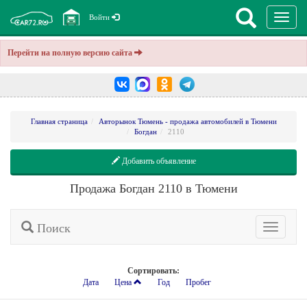
Перекл
Войти
навига
Перейти на полную версию сайта
Главная страница
Авторынок Тюмень - продажа автомобилей в Тюмени
Богдан
2110
Добавить объявление
Продажа Богдан 2110 в Тюмени
Поиск
Расширенн
поиск
Сортировать:
Дата
Цена
Год
Пробег