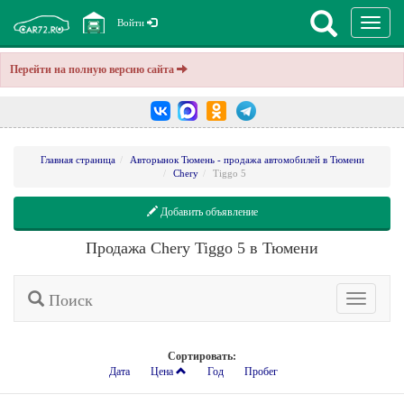
Перекл
Войти
навига
Перейти на полную версию сайта
Главная страница
Авторынок Тюмень - продажа автомобилей в Тюмени
Chery
Tiggo 5
Добавить объявление
Продажа Chery Tiggo 5 в Тюмени
Поиск
Расширенн
поиск
Сортировать:
Дата
Цена
Год
Пробег