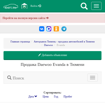
Перекл
Войти
навига
Перейти на полную версию сайта
Главная страница
Авторынок Тюмень - продажа автомобилей в Тюмени
Daewoo
Evanda
Добавить объявление
Продажа Daewoo Evanda в Тюмени
Поиск
Расширенн
поиск
Сортировать:
Дата
Цена
Год
Пробег