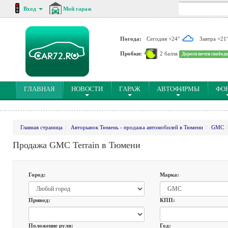
Вход
Мой гараж
Погода:
Сегодня +24°
Завтра +21
Пробки:
2 балла
Дороги почти свобод
(CURRENT)
ГЛАВНАЯ
НОВОСТИ
ГАРАЖ
АВТОФИРМЫ
ФО
Главная страница
Авторынок Тюмень - продажа автомобилей в Тюмени
GMC
Продажа GMC Terrain в Тюмени
Город:
Марка:
Привод:
КПП:
Положение руля:
Год: