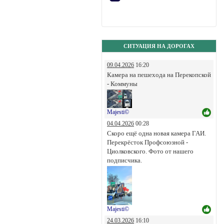
СИТУАЦИЯ НА ДОРОГАХ
09.04.2026
16:20
Камера на пешехода на Перекопской
- Коммуны
Majesti©
04.04.2026
00:28
Скоро ещё одна новая камера ГАИ.
Перекрёсток Профсоюзной -
Циолковского. Фото от нашего
подписчика.
Majesti©
24.03.2026
16:10