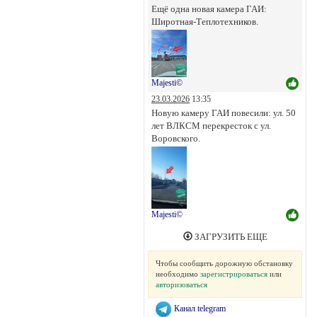
Ещё одна новая камера ГАИ:
Широтная-Теплотехников.
Majesti©
23.03.2026
13:35
Новую камеру ГАИ повесили: ул. 50
лет ВЛКСМ перекресток с ул.
Воровского.
Majesti©
ЗАГРУЗИТЬ ЕЩЕ
Чтобы сообщить дорожную обстановку
необходимо
зарегистрироваться
или
авторизоваться
Канал telegram