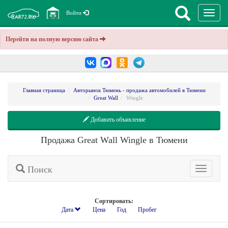
Перекл
Войти
навига
Перейти на полную версию сайта
Главная страница
Авторынок Тюмень - продажа автомобилей в Тюмени
Great Wall
Wingle
Добавить объявление
Продажа Great Wall Wingle в Тюмени
Поиск
Расширенн
поиск
Сортировать:
Дата
Цена
Год
Пробег