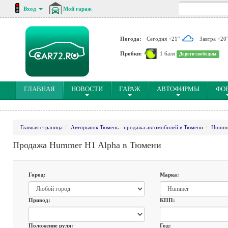
Вход
Мой гараж
Погода:
Сегодня +21°
Завтра +20
Пробки:
1 балл
Дороги свободны
(CURRENT)
ГЛАВНАЯ
НОВОСТИ
ГАРАЖ
АВТОФИРМЫ
ФО
Главная страница
Авторынок Тюмень - продажа автомобилей в Тюмени
Humm
Продажа Hummer H1 Alpha в Тюмени
Город:
Марка:
Привод:
КПП:
Положение руля:
Год: