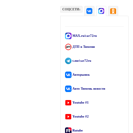
СОЦСЕТИ:
MAX.ru/car72ru
ДТП в Тюмени
t.me/car72ru
Авторынок
Авто Тюмень новости
Youtube #1
Youtube #2
Rutube