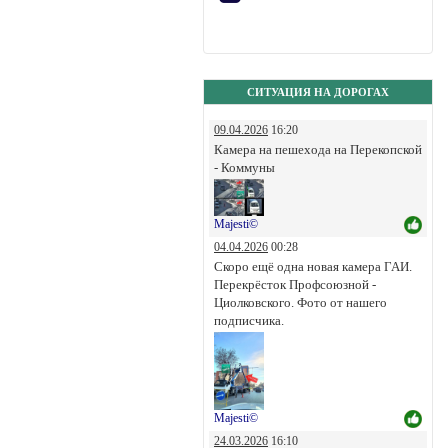
СИТУАЦИЯ НА ДОРОГАХ
09.04.2026
16:20
Камера на пешехода на Перекопской
- Коммуны
Majesti©
04.04.2026
00:28
Скоро ещё одна новая камера ГАИ.
Перекрёсток Профсоюзной -
Циолковского. Фото от нашего
подписчика.
Majesti©
24.03.2026
16:10