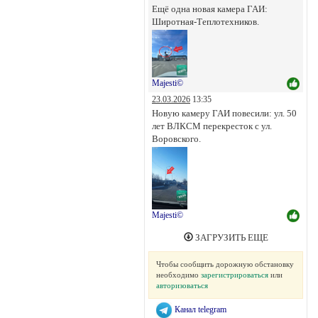
Ещё одна новая камера ГАИ:
Широтная-Теплотехников.
Majesti©
23.03.2026
13:35
Новую камеру ГАИ повесили: ул. 50
лет ВЛКСМ перекресток с ул.
Воровского.
Majesti©
ЗАГРУЗИТЬ ЕЩЕ
Чтобы сообщить дорожную обстановку
необходимо
зарегистрироваться
или
авторизоваться
Канал telegram