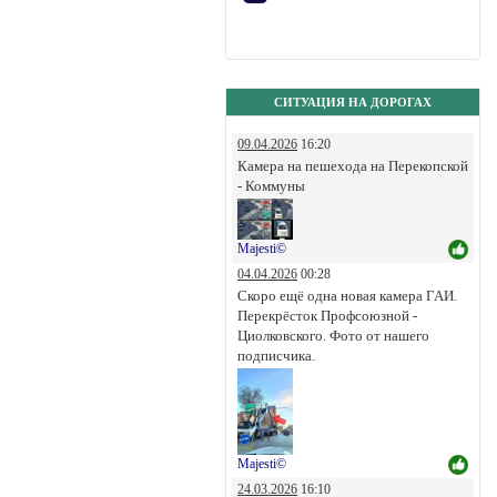
СИТУАЦИЯ НА ДОРОГАХ
09.04.2026
16:20
Камера на пешехода на Перекопской
- Коммуны
Majesti©
04.04.2026
00:28
Скоро ещё одна новая камера ГАИ.
Перекрёсток Профсоюзной -
Циолковского. Фото от нашего
подписчика.
Majesti©
24.03.2026
16:10