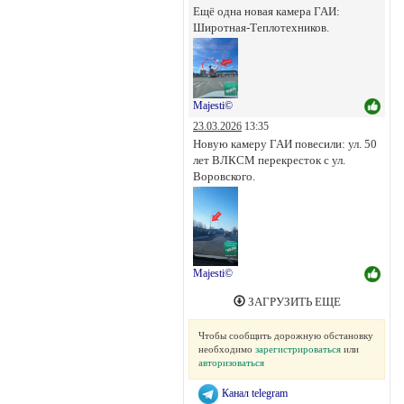
Ещё одна новая камера ГАИ:
Широтная-Теплотехников.
Majesti©
23.03.2026
13:35
Новую камеру ГАИ повесили: ул. 50
лет ВЛКСМ перекресток с ул.
Воровского.
Majesti©
ЗАГРУЗИТЬ ЕЩЕ
Чтобы сообщить дорожную обстановку
необходимо
зарегистрироваться
или
авторизоваться
Канал telegram