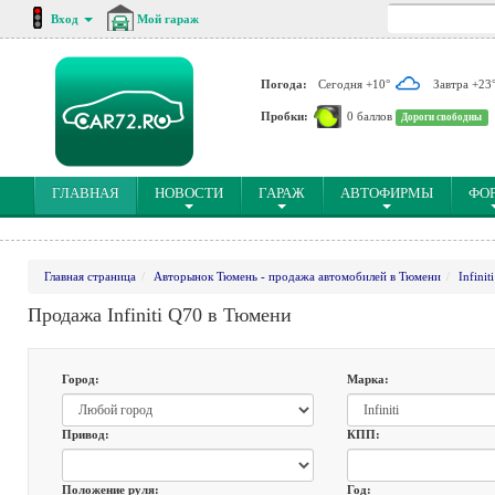
Вход
Мой гараж
Погода:
Сегодня +10°
Завтра +23
Пробки:
0 баллов
Дороги свободны
(CURRENT)
ГЛАВНАЯ
НОВОСТИ
ГАРАЖ
АВТОФИРМЫ
ФО
Главная страница
Авторынок Тюмень - продажа автомобилей в Тюмени
Infiniti
Продажа Infiniti Q70 в Тюмени
Город:
Марка:
Привод:
КПП:
Положение руля:
Год: