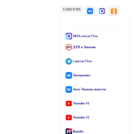
СОЦСЕТИ:
MAX.ru/car72ru
ДТП в Тюмени
t.me/car72ru
Авторынок
Авто Тюмень новости
Youtube #1
Youtube #2
Rutube