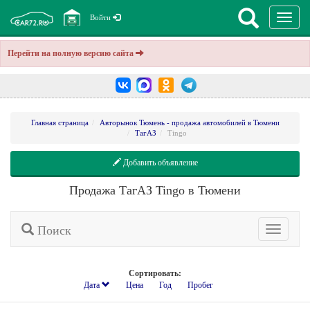
Перекл
Войти
навига
Перейти на полную версию сайта
Главная страница
Авторынок Тюмень - продажа автомобилей в Тюмени
ТагАЗ
Tingo
Добавить объявление
Продажа ТагАЗ Tingo в Тюмени
Поиск
Расширенн
поиск
Сортировать:
Дата
Цена
Год
Пробег