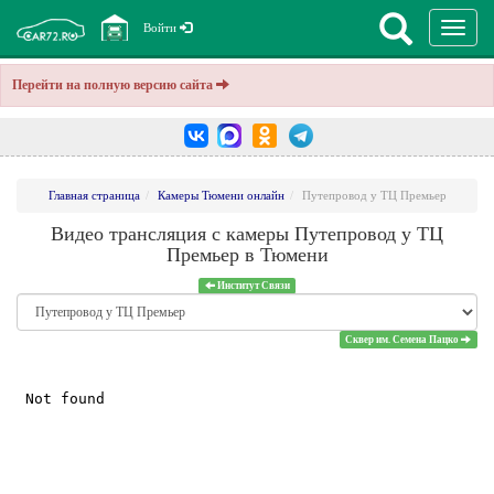
Перекл
Войти
навига
Перейти на полную версию сайта
Главная страница
Камеры Тюмени онлайн
Путепровод у ТЦ Премьер
Видео трансляция с камеры Путепровод у ТЦ
Премьер в Тюмени
Институт Связи
Сквер им. Семена Пацко