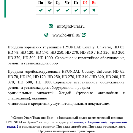
Пн
Вт
Ср
Чт
Пт
Сб
Вс
info@hd-ural.ru
www.hd-ural.ru/
Продажа корейских грузовиков HYUNDAI: County, Universe, HD 65,
HD 78, HD 120, HD 170, HD 250, HD 270, HD 310 / HD 320, HD 260,
HD 370, HD 500, HD 1000. Сервисное и гарантийное обслуживание,
ремонт и установка доп. обор
Продажа корейскихгрузовиков HYUNDAI: County, Universe, HD 65,
HD 78, HD120, HD 170, HD 250, HD 270, HD 310 / HD 320, HD 260, HD
370, HD 500, HD 1000.Сервисное игарантийное обслуживание,
ремонт и установка доп. оборудования; продажа
оригинальных запчастей Хендай (грузовые автомобили и
спецтехника); оказание
лизинговых и кредитных услуг потенциальным покупателям.
"«Хендэ-Урал Трак энд Бас» - официальный дилер коммерческой техники
HYUNDAI на Урале"
находится по адресу
г.Тюмень, г. Березовский, Березовский
тракт, 2
и размещается в разделах
Продажа автобусов, Продажа грузовых авто,
Продажа коммерческого транспорта.