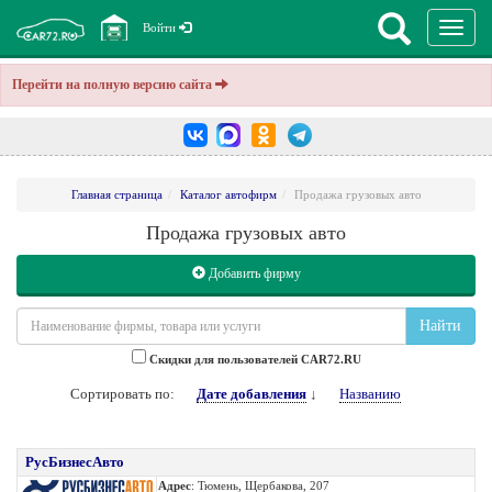
Перекл
Войти
навига
Перейти на полную версию сайта
Главная страница
Каталог автофирм
Продажа грузовых авто
Продажа грузовых авто
Добавить фирму
Найти
Cкидки для пользователей CAR72.RU
Сортировать по:
Дате добавления
↓
Названию
РусБизнесАвто
Адрес
: Тюмень, Щербакова, 207