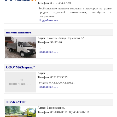
Телефон
: 8 912 383-67-91
Русбизнесавто является ведущим оператором на рынке
продаж грузовой автотехники, автобусов и
спецтехники...
Подробнее »»»
ип константинов
Адрес
: Тюмень, Улица Пермякова 22
Телефон
: 96-22-40
...
Подробнее »»»
ООО"МАЗсервис"
Адрес
: ,
Телефон
: 83519245355
З\части МАЗ,КАМАЗ,ЯМЗ...
Подробнее »»»
ЭВАКУАТОР
Адрес
: Заводоуковск,
Телефон
: 89504870911. 8(34542)70-911