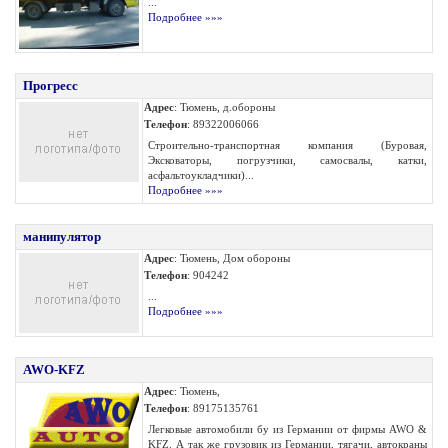
...
Подробнее »»»
Прогресс
Адрес
: Тюмень, д.обороны
Телефон
: 89322006066
Строительно-транспортная компания (Буровая,
Эксковаторы, погрузчики, самосвалы, катки,
асфальтоукладчики)...
Подробнее »»»
манипулятор
Адрес
: Тюмень, Дом обороны
Телефон
: 904242
...
Подробнее »»»
AWO-KFZ
Адрес
: Тюмень,
Телефон
: 89175135761
Легковые автомобили бу из Германии от фирмы AWO &
KFZ. А так же грузовик из Германии, тягачи, автокраны