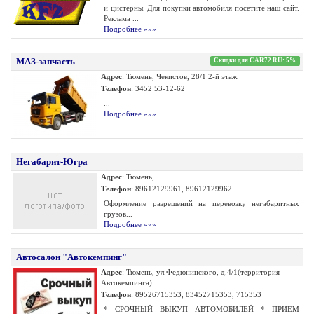
и цистерны. Для покупки автомобиля посетите наш сайт.
Реклама ...
Подробнее »»»
МАЗ-запчасть
Скидки для CAR72.RU: 5%
Адрес
: Тюмень, Чекистов, 28/1 2-й этаж
Телефон
: 3452 53-12-62
...
Подробнее »»»
Негабарит-Югра
Адрес
: Тюмень,
Телефон
: 89612129961, 89612129962
Оформление разрешений на перевозку негабаритных
грузов...
Подробнее »»»
Автосалон "Автокемпинг"
Адрес
: Тюмень, ул.Федюнинского, д.4/1(территория
Автокемпинга)
Телефон
: 89526715353, 83452715353, 715353
* СРОЧНЫЙ ВЫКУП АВТОМОБИЛЕЙ * ПРИЕМ