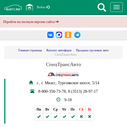
Перекл
Войти
навига
Перейти на полную версию сайта
Главная страница
Каталог автофирм
Продажа грузовых авто
СпецТрансАвто
СпецТрансАвто
г., г. Миасс, Тургоякское шоссе, 5/14
8-800-350-73-78, 8 (3513) 28-97-17
9-18
Пн
Вт
Ср
Чт
Пт
Сб
Вс