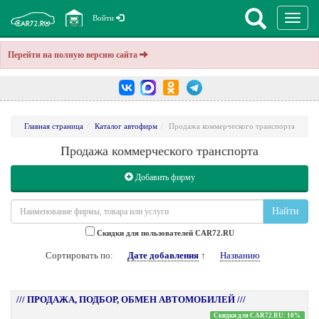
Перекл
Войти
навига
Перейти на полную версию сайта
Главная страница
Каталог автофирм
Продажа коммерческого транспорта
Продажа коммерческого транспорта
Добавить фирму
Найти
Cкидки для пользователей CAR72.RU
Сортировать по:
Дате добавления
↑
Названию
/// ПРОДАЖА, ПОДБОР, ОБМЕН АВТОМОБИЛЕЙ ///
Скидки для CAR72.RU: 10%