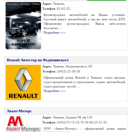
Адрес
: Тюмень,
Телефон
: 61-62-32,
Купля/продажа автомобилей на Ваших условиях.
Срочный выкуп автомобилей, а так же авто после ДТП.
Оформление купли-продажи. Выезд авто-агента
бесплатно....
Подробнее »»»
Renault Автостар на Федюнинского
Адрес
: Тюмень, Федюнинского, 83
Телефон
: (3452) 21-50-50
Официальный дилер Renault в Тюмени: отдел продаж,
отдел кредитования и страхования, сервис автомобилей,
отдел запасных частей....
Подробнее »»»
Авант-Моторс
Адрес
: Тюмень, Герцена 96 оф 110
Телефон
: (3452)75-72-33,70-30-60,55-15-33
ООО «Авант-Моторс» - официальный дилер марки