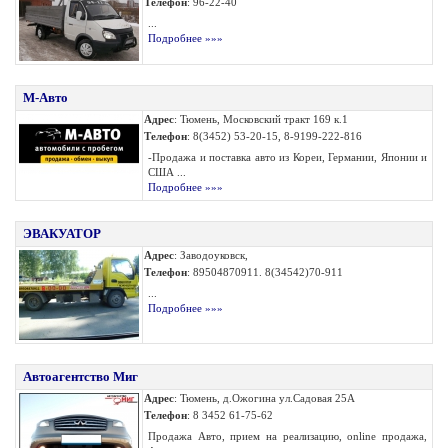
Телефон
: 96-22-40
...
Подробнее »»»
М-Авто
Адрес
: Тюмень, Московский тракт 169 к.1
Телефон
: 8(3452) 53-20-15, 8-9199-222-816
-Продажа и поставка авто из Кореи, Германии, Японии и
США ...
Подробнее »»»
ЭВАКУАТОР
Адрес
: Заводоуковск,
Телефон
: 89504870911. 8(34542)70-911
...
Подробнее »»»
Автоагентство Миг
Адрес
: Тюмень, д.Ожогина ул.Садовая 25А
Телефон
: 8 3452 61-75-62
Продажа Авто, прием на реализацию, online продажа,