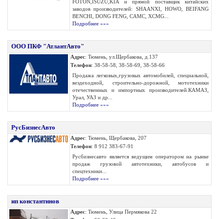
FOTON,ISUZU,KIA и прямой поставщик китайских
заводов производителей: SHAANXI, HOWO, BEIFANG
BENCHI, DONG FENG, CAMC, XCMG...
Подробнее »»»
ООО ПКФ "АтлантАвто"
Адрес
: Тюмень, ул.Щербакова, д.137
Телефон
: 38-58-58, 38-58-69, 38-58-66
Продажа легковых,грузовых автомобилей, специальной,
вездеходной, строительно-дорожной, мототехники
отечественных и импортных производителей.КАМАЗ,
Урал, УАЗ и др...
Подробнее »»»
РусБизнесАвто
Адрес
: Тюмень, Щербакова, 207
Телефон
: 8 912 383-67-91
Русбизнесавто является ведущим оператором на рынке
продаж грузовой автотехники, автобусов и
спецтехники...
Подробнее »»»
ип константинов
Адрес
: Тюмень, Улица Пермякова 22