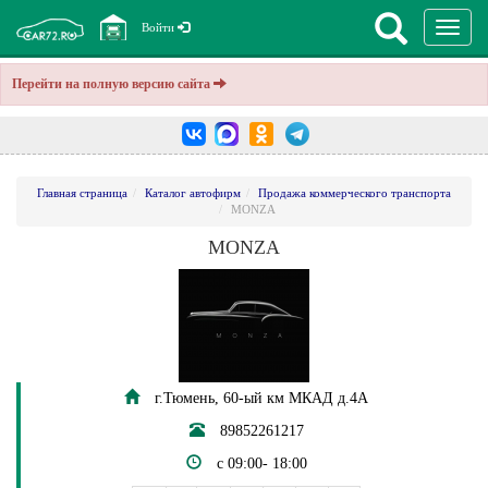
Перекл
Войти
навига
Перейти на полную версию сайта
Главная страница
Каталог автофирм
Продажа коммерческого транспорта
MONZA
MONZA
г.Тюмень, 60-ый км МКАД д.4А
89852261217
c 09:00- 18:00