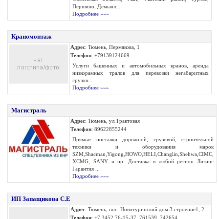
Першино, Демьянс...
Подробнее »»»
Краномонтаж
Адрес
: Тюмень, Пермякова, 1
Телефон
: +79139124669
Услуги башенных и автомобильных кранов, аренда
низкорамных тралов для перевозки негабаритных
грузов...
Подробнее »»»
Магистраль
Адрес
: Тюмень, ул.Трактовая
Телефон
: 89622855244
Прямые поставки дорожной, грузовой, строительной
техники и оборудования марок
SZM,Shacman,Yigong,HOWO,HELI,Changlin,Shehwa,CIMC,
XCMG, SANY и пр. Доставка в любой регион Лизинг
Гарантия ...
Подробнее »»»
ИП Запащикова С.Е
Адрес
: Тюмень, пос. Новотуринский дом 3 строение1, 2
Телефон
: +7 3452 76-15-37, 761539. 742654,