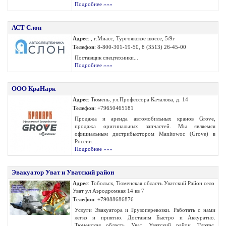
Подробнее »»»
АСТ Слон
Адрес
: , г.Миасс, Тургоякское шоссе, 5/9г
Телефон
: 8-800-301-19-50, 8 (3513) 26-45-00
Поставщик спецтехники...
Подробнее »»»
ООО КраНарк
Адрес
: Тюмень, ул.Профессора Качалова, д. 14
Телефон
: +79650465181
Продажа и аренда автомобильных кранов Grove,
продажа оригинальных запчастей. Мы являемся
официальным дистрибьютором Manitowoc (Grove) в
России....
Подробнее »»»
Эвакуатор Уват и Уватский район
Адрес
: Тобольск, Тюменская область Уватский Район село
Уват ул Аэродромная 14 кв 7
Телефон
: +79088686876
Услуги Эвакуатора и Грузоперевозки. Работать с нами
легко и приятно. Доставим Быстро и Аккуратно.
Тюменская область, Уват, Уватский район, Туртас,