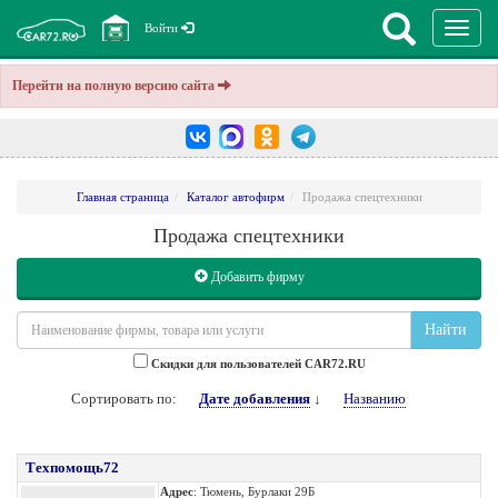
Перекл
Войти
навига
Перейти на полную версию сайта
Главная страница
Каталог автофирм
Продажа спецтехники
Продажа спецтехники
Добавить фирму
Найти
Cкидки для пользователей CAR72.RU
Сортировать по:
Дате добавления
↓
Названию
Техпомощь72
Адрес
: Тюмень, Бурлаки 29Б