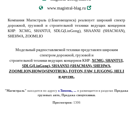
www.magistral-blag.ru
Компания Магистраль (г.Благовещенск) реализует широкий спектр
дорожной, грузовой и строительной техники ведущих концернов
КНР: XCMG, SHANTUI, SDLG(LinGong), SHAANXI (SHACMAN),
SHEHWA, ZOOMLIO
Модельный рядпоставляемой техники представлен широким
спектром дорожной, грузовой и
строительной техники ведущих концернов КНР:
XCMG, SHANTUI,
SDLG(LinGong), SHAANXI (SHACMAN), SHEHWA,
ZOOMLION,HOWO(SINOTRUK), FOTON, FAW, LIUGONG, HELI
и других.
"Магистраль"
находится по адресу
г.Тюмень, ...
и размещается в разделах
Продажа
грузовых авто, Продажа спецтехники.
Просмотров:
1306