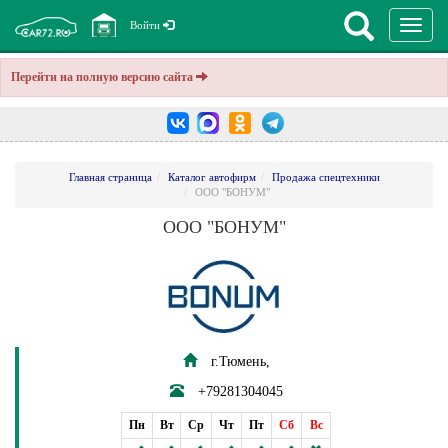
Перекл
Войти
навига
Перейти на полную версию сайта
Главная страница
Каталог автофирм
Продажа спецтехники
ООО "БОНУМ"
ООО "БОНУМ"
г.Тюмень,
+79281304045
Пн
Вт
Ср
Чт
Пт
Сб
Вс