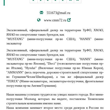
551673@mail.ru
www.cmm72.ru
Эксклюзивный, официальный дилер на территории УрФО, ХМАО,
ЯНАО по спецтехнике таких брендов, как
"MUSTANG" (мини-погрузчики пр-во США), "HANIX" (мини-
экскаватор
Эксклюзивный, официальный дилер на территории УрФО, ХМАО,
ЯНАО по спецтехнике таких брендов, как
"MUSTANG" (мини-погрузчики пр-во США), "HANIX" (мини-
экскаваторы пр-во Япония), "Dieci" (телескопические погрузчики пр-
во Италия), "Hyndai" (Вилочные погрузчики пр-во Южная Корея),
"AMMANN" (весь перечень дорожно-строительной спецтехники пр-
во Германия/Чехия/Швейцария), а так же официальный дилер
''TEREX'' (Мини-экскаваторы, экскаваторы-погрузчики, фронтальные
погрузчики пр-ва Англия/Германия).
Наши машины успешно трудятся на улицах нашего города. Все мини-
погрузчики Mustang которых вы видите, поставлены Тюменским
строительным компаниям именно нами.
Наша компания занимает второе место среди дилеров в России по