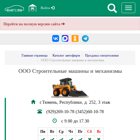
Перекл
Войти
навига
Перейти на полную версию сайта
Главная страница
Каталог автофирм
Продажа спецтехники
ООО Строительные машины и механизмы
ООО Строительные машины и механизмы
г.Тюмень, Республики, д. 252, 3 этаж
(929)269-10-78 (3452)60-10-78
c 9.00 до 17.30
Пн
Вт
Ср
Чт
Пт
Сб
Вс