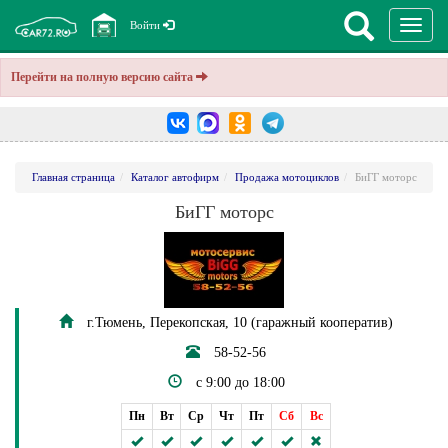
Перекл
Войти
навига
Перейти на полную версию сайта
Главная страница
Каталог автофирм
Продажа мотоциклов
БиГГ моторс
БиГГ моторс
г.Тюмень, Перекопская, 10 (гаражный кооператив)
58-52-56
c 9:00 до 18:00
Пн
Вт
Ср
Чт
Пт
Сб
Вс