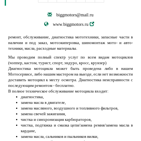
biggmotors@mail.ru
www.biggmotors.ru
ремонт, обслуживание, диагностика мототехники, запасные части в
наличии и под заказ, мотоэкиперовка, шиномонтаж мото- и авто-
техники, масла, расходные материалы.
Мы проводим полный спектр услуг по всем видам мотоциклов
(чоппер, кастом, турист, спорт, эндуро, кросс, круизер)
Диагностика мотоцикла может быть проведена либо в нашем
Мотосервисе, либо нашим мастером на выезде, если нет возможности
доставить мотоцикл к месту осмотра. Диагностика неисправности с
последующим ремонтом - бесплатно.
В полное техническое обслуживание мотоцикла входит:
диагностика,
замена масла в двигателе,
замена масляного, воздушного и топливного фильтров,
замена свечей зажигания,
чистка и синхронизация карбюраторов,
чистка, подтяжка и смазка цепи/замена ремня/замена масла в
кардане,
замена масла, сальников и пыльников вилки,