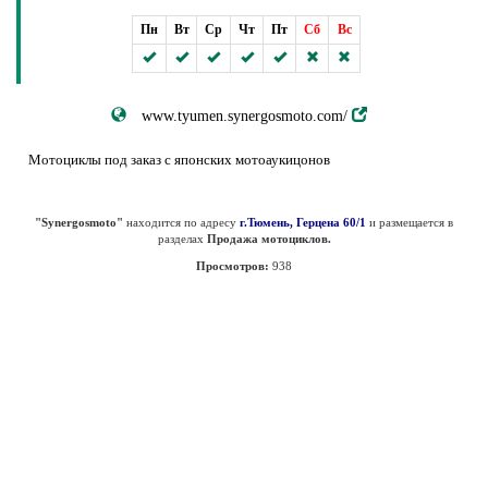
Пн
Вт
Ср
Чт
Пт
Сб
Вс
www.tyumen.synergosmoto.com/
Мотоциклы под заказ с японских мотоаукицонов
"Synergosmoto"
находится по адресу
г.Тюмень, Герцена 60/1
и размещается в
разделах
Продажа мотоциклов.
Просмотров:
938