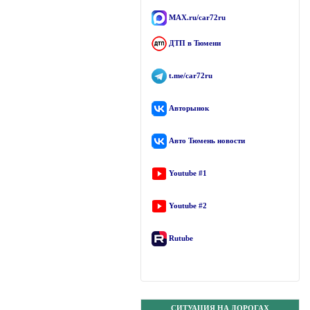
MAX.ru/car72ru
ДТП в Тюмени
t.me/car72ru
Авторынок
Авто Тюмень новости
Youtube #1
Youtube #2
Rutube
СИТУАЦИЯ НА ДОРОГАХ