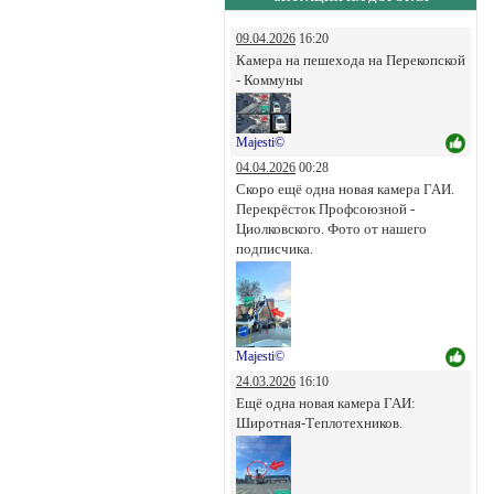
09.04.2026
16:20
Камера на пешехода на Перекопской
- Коммуны
Majesti©
04.04.2026
00:28
Скоро ещё одна новая камера ГАИ.
Перекрёсток Профсоюзной -
Циолковского. Фото от нашего
подписчика.
Majesti©
24.03.2026
16:10
Ещё одна новая камера ГАИ:
Широтная-Теплотехников.