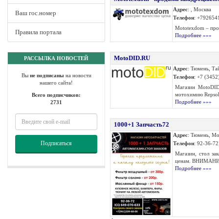
Адрес
: , Москва
Ваш гос.номер
Телефон
: +792654
Mototexdom – про
Правила портала
Подробнее »»»
MotoDID.RU
РАССЫЛКА НОВОСТЕЙ
Адрес
: Тюмень, Та
Вы
не подписаны
на новости
Телефон
: +7 (3452
нашего сайта!
Магазин MotoDID.
мотохимию Repsol 
Всего подписчиков:
Подробнее »»»
2731
1000+1 Запчасть72
Адрес
: Тюмень, Мо
Подписаться
Телефон
: 92-36-7
Магазин, стол за
ценам. ВНИМАНИЕ
Подробнее »»»