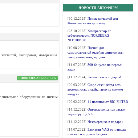
НОВОСТИ АВТОФИРМ
[30.12.2025]
Поиск запчастей для
Фольксваген по артикулу
[23.10.2025]
Компресссор по
себестоимости NORDBERG
NCE100/520
[10.08.2025]
Пленки для
самостоятелной оклейки винилом или
запчастей, экипировки, моторезины,
тонировкой авто, продам.
[11.07.2025]
500 бонусов на первый
заказ
[11.12.2024]
Баллон газа в подарок!
Скидки для CAR72.RU: 10%
[20.03.2023]
Скоро сезон когда есть
возможность оклейки авто на свежем
воздухе
полнительное оборудование по низким
[20.02.2023]
11 новинок от BIG FILTER
[14.12.2022]
Оптовые цены при заказе
через группу VK
[14.12.2022]
Незамерзайка в подарок
[14.07.2022]
Запчасти VAG оригиналы
и аналоги под ваш бюджет