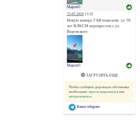
Majesti©
23.03.2026
13:35
Новую камеру ГАИ повесили: ул. 50
лет ВЛКСМ перекресток с ул.
Воровского.
Majesti©
ЗАГРУЗИТЬ ЕЩЕ
Чтобы сообщить дорожную обстановку
необходимо
зарегистрироваться
или
авторизоваться
Канал telegram