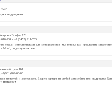
13572
дажа квадроциклов...
ймырская 72 офис 125
) 610-234 и +7 (3452) 911-733
ru создан мотоциклистами для мотоциклистов, мы готовы вам предложить множество 
и Motul, по доступным цена...
сковский тракт 161
2; +7(961)209-68-00
казов запчастей и акссесуаров. Защита картера на любой автомобиль или квадроцикл До
 НОВИНКА!!! ...