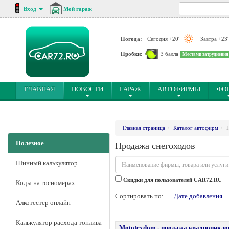
Вход
Мой гараж
Погода:
Сегодня +20°
Завтра +23
Пробки:
3 балла
Местами затруднения
(CURRENT)
ГЛАВНАЯ
НОВОСТИ
ГАРАЖ
АВТОФИРМЫ
ФО
Главная страница
Каталог автофирм
Полезное
Продажа снегоходов
Шинный калькулятор
Cкидки для пользователей CAR72.RU
Коды на госномерах
Сортировать по:
Дате добавления
Алкотестер онлайн
Калькулятор расхода топлива
Mototexdom - продажа квадроцикло