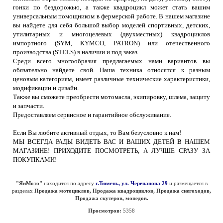
гонки по бездорожью, а также квадроцикл может стать вашим
универсальным помощником в фермерской работе. В нашем магазине
вы найдете для себя большой выбор моделей спортивных, детских,
утилитарных и многоцелевых (двухместных) квадроциклов
импортного (SYM, KYMCO, PATRON) или отечественного
производства (STELS) в наличии и под заказ.
Среди всего многообразия предлагаемых нами вариантов вы
обязательно найдете свой. Наша техника относятся к разным
ценовым категориям, имеет различные технические характеристики,
модификации и дизайн.
Также вы сможете преобрести мотомасла, экипировку, шлема, защиту
и запчасти.
Предоставляем сервисное и гарантийное обслуживание.
Если Вы любите активный отдых, то Вам безусловно к нам!
МЫ ВСЕГДА РАДЫ ВИДЕТЬ ВАС И ВАШИХ ДЕТЕЙ В НАШЕМ
МАГАЗИНЕ! ПРИХОДИТЕ ПОСМОТРЕТЬ, А ЛУЧШЕ СРАЗУ ЗА
ПОКУПКАМИ!
"ЯиМото"
находится по адресу
г.Тюмень, ул. Черепанова 29
и размещается в
разделах
Продажа мотоциклов, Продажа квадроциклов, Продажа снегоходов,
Продажа скутеров, мопедов.
Просмотров:
5358