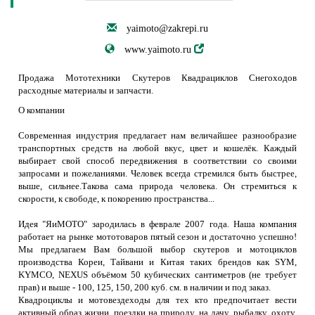
yaimoto@zakrepi.ru
www.yaimoto.ru
Продажа Мототехники Скутеров Квадрациклов Снегоходов
расходные материалы и запчасти.
О компании
Современная индустрия предлагает нам величайшее разнообразие
транспортных средств на любой вкус, цвет и кошелёк. Каждый
выбирает свой способ передвижения в соответствии со своими
запросами и пожеланиями. Человек всегда стремился быть быстрее,
выше, сильнее.Такова сама природа человека. Он стремиться к
скорости, к свободе, к покорению пространства...
Идея "ЯиМОТО" зародилась в феврале 2007 года. Наша компания
работает на рынке мототоваров пятый сезон и достаточно успешно!
Мы предлагаем Вам большой выбор скутеров и мотоциклов
производства Кореи, Тайвани и Китая таких брендов как SYM,
KYMCO, NEXUS объёмом 50 кубических сантиметров (не требует
прав) и выше - 100, 125, 150, 200 куб. см. в наличии и под заказ.
Квадроциклы и мотовездеходы для тех кто предпочитает вести
активный образ жизни, поездки на природу, на дачу, рыбалку, охоту,