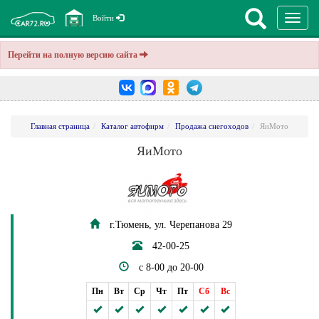
Перекл
Войти
навига
Перейти на полную версию сайта
Главная страница
Каталог автофирм
Продажа снегоходов
ЯиМото
ЯиМото
г.Тюмень, ул. Черепанова 29
42-00-25
с 8-00 до 20-00
Пн
Вт
Ср
Чт
Пт
Сб
Вс