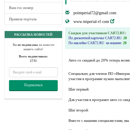
Ваш гос.номер
poimperial72@gmail.com
Правила портала
www.imperial-rf.com
Скидки для участников CAR72.RU:
РАССЫЛКА НОВОСТЕЙ
По дисконтной карточке CAR72.RU
:
20
По наклейке CAR72.RU на машине
:
20
Вы
не подписаны
на новости
нашего сайта!
Всего подписчиков:
Авто со скидкой до 20% теперь возм
2731
Специально для членов ПО «Империал
участия в программе нужно выполнит
Подписаться
Шаг первый:
Для участия в програмее авто со ски
Шаг второй:
Вместе с нашими специалистами, мы