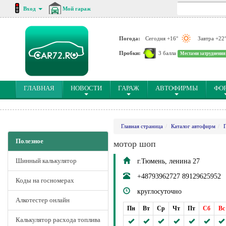
Вход
Мой гараж
Погода:
Сегодня +16°
Завтра +22
Пробки:
3 балла
Местами затруднения
(CURRENT)
ГЛАВНАЯ
НОВОСТИ
ГАРАЖ
АВТОФИРМЫ
ФО
Главная страница
Каталог автофирм
Полезное
мотор шоп
Шинный калькулятор
г.Тюмень, ленина 27
+48793962727 89129625952
Коды на госномерах
круглосуточно
Алкотестер онлайн
Пн
Вт
Ср
Чт
Пт
Сб
Вс
Калькулятор расхода топлива