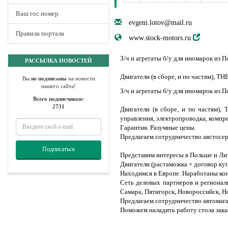
Ваш гос.номер
evgeni.lotov@mail.ru
Правила портала
www.stock-motors.ru
З/ч и агрегаты б/у для иномарок из 
РАССЫЛКА НОВОСТЕЙ
Двигатели (в сборе, и по частям), Т
Вы
не подписаны
на новости
нашего сайта!
З/ч и агрегаты б/у для иномарок из 
Всего подписчиков:
2731
Двигатели (в сборе, и по частям),
управления, электропроводка, компре
Гарантия. Разумные цены.
Предлагаем сотрудничество австосерв
Подписаться
Представим интересы в Польше и Литв
Двигатели (растаможка + договор куп
Находимся в Европе. Наработаны ко
Сеть деловых партнеров и региональ
Самара, Пятигорск, Новороссийск, Н
Предлагаем сотрудничество автомагаз
Поможем наладить работу стола зака