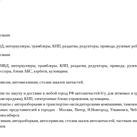
Польши
НВД, интеркуллеры, трамблеры, КПП, раздатки, редукторы, привода, рулевые ре
Польши
 ТНВД, интеркуллеры, трамблеры, КПП, раздатки, редукторы, привода, руле
ссоры, блоки АБС, аэрбеги, кузовщина.
исам, автомагазинам, столам заказов запчастей.
е по закупу и доставке в любой город РФ автозапчастей б/у, для легковых и г
ли-продажи), КПП, электронные блоки управления, кузовщина....
нтакты с авторазборками и транспортно-экспедиторскими компаниями, таможн
ных представителей в городах : Москва, Питер, Н.Новгород, Ульяновск, Чеб
овосибирск.
инам, авторазборкам, автосервисам, столам заазов автозапчастей, частным ли
зов.