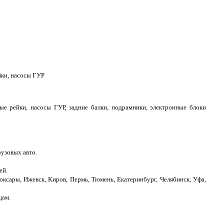
йки, насосы ГУР
вые рейки, насосы ГУР, задние балки, подрамники, электронные блоки
рузовых авто.
ей.
оксары, Ижевск, Киров, Пермь, Тюмень, Екатеринбург, Челябинск, Уфа,
цам.