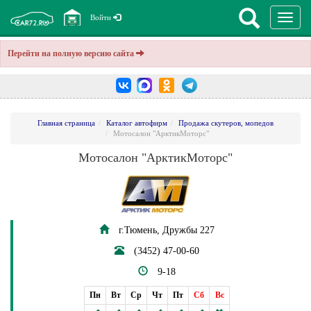
Перекл
Войти
навига
Перейти на полную версию сайта
Главная страница
Каталог автофирм
Продажа скутеров, мопедов
Мотосалон "АрктикМоторс"
Мотосалон "АрктикМоторс"
г.Тюмень, Дружбы 227
(3452) 47-00-60
9-18
Пн
Вт
Ср
Чт
Пт
Сб
Вс