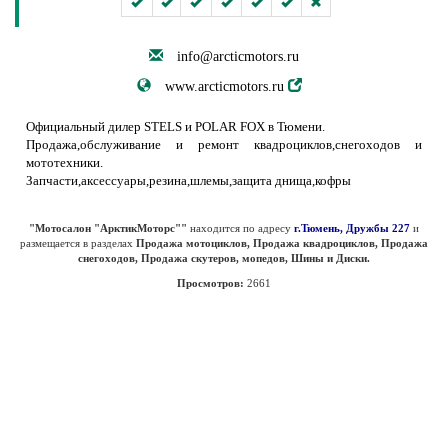
info@arcticmotors.ru
www.arcticmotors.ru
Официальный дилер STELS и POLAR FOX в Тюмени.
Продажа,обслуживание и ремонт квадроциклов,снегоходов и
мототехники.
Запчасти,аксессуары,резина,шлемы,защита днища,кофры
"Мотосалон "АрктикМоторс""
находится по адресу
г.Тюмень, Дружбы 227
и
размещается в разделах
Продажа мотоциклов, Продажа квадроциклов, Продажа
снегоходов, Продажа скутеров, мопедов, Шины и Диски.
Просмотров:
2661