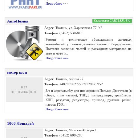
Подробнее »»»
АвтоНомия
Скидки для CAR72.RU: 5%
Адрес
: Тюмень, ул. Харьковская 77 "а"
Телефон
: (3452) 530-819
Ремонт и техническое обслуживание легковых
автомобилей, установка дополнительного оборудования.
Поставка запасных частей и расходных материалов на
авто и мото т...
Подробнее »»»
мотор шоп
Адрес
: Тюмень, ленина 27
Телефон
: +48793962727 89129625952
З/ч и агрегаты б/у для иномарок из Польши Двигатели (в
сборе, и по частям), ТНВД, интеркуллеры, трамблеры,
КПП, раздатки, редукторы, привода, рулевые рейки,
насосы ГУР...
Подробнее »»»
1000 Лошадей
Адрес
: Тюмень, Минская 45 корп.1
Телефон
: (3452) 608-280