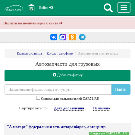
Перекл
Войти
навига
Перейти на полную версию сайта
Главная страница
Каталог автофирм
Автозапчасти для грузовых
Автозапчасти для грузовых
Добавить фирму
Найти
Cкидки для пользователей CAR72.RU
Сортировать по:
Дате добавления
↓
Названию
"А-моторс" федеральная сеть авторазборов, автоцентр
Скидки для CAR72.RU: 10%