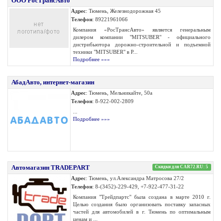
ООО РосТрансАвто
Адрес
: Тюмень, Железнодорожная 45
Телефон
: 89221961066
Компания «РосТрансАвто» является генеральным
дилером компании "MITSUBER" - официального
дистрибьютора дорожно-строительной и подъемной
техники "MITSUBER" в Р...
Подробнее »»»
АбадАвто, интернет-магазин
Адрес
: Тюмень, Мельникайте, 50а
Телефон
: 8-922-002-2809
...
Подробнее »»»
Автомагазин TRADEPART
Скидки для CAR72.RU: 5
Адрес
: Тюмень, ул.Александра Матросова 27/2
Телефон
: 8-(3452)-229-429, +7-922-477-31-22
Компания "Трейдпартс" была создана в марте 2010 г.
Целью создания было организовать поставку запасных
частей для автомобилей в г. Тюмень по оптимальным
ценам и ...