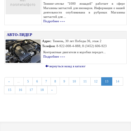
Тюнинг-ателье "1000 лошадей" работает в сфере
Магазины запчастей для иномарок. Информация о нашей
деятельности опубликована в рубриках Магазины
запчастей для ...
Подробнее »»»
АВТО-ЛИДЕР
Адрес
: Тюмень, 30 лет Победы 36, этаж 2
Телефон
: 8-922-008-4-888; 8 (3452) 606-923
Контрактные двигателя и коробки передач...
Подробнее »»»
вернуться назад в каталог
«
...
5
6
7
8
9
10
11
12
13
14
15
16
17
18
»