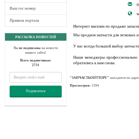
i
Ваш гос.номер
w
Правила портала
Интернет магазин по продаже запасн
Мы продаем запчасти для легковых и
РАССЫЛКА НОВОСТЕЙ
У нас всегда большой выбор запчасте
Вы
не подписаны
на новости
нашего сайта!
Наши менеджеры профессионально и
Всего подписчиков:
обратились к нам снова.
2731
"ЗАПЧАСТЬОПТТОРГ"
находится по адре
Просмотров:
1594
Подписаться