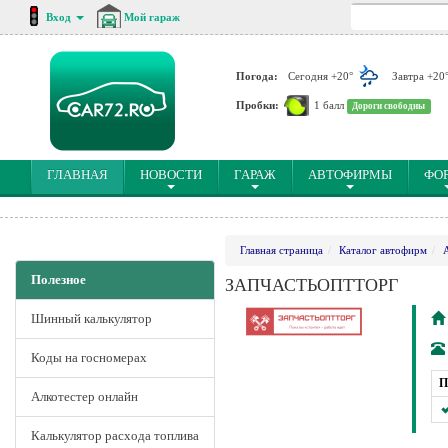
Вход
Мой гараж
Погода:
Сегодня +20°
Завтра +20
Пробки:
1 балл
Дороги свободны
(CURRENT)
ГЛАВНАЯ
НОВОСТИ
ГАРАЖ
АВТОФИРМЫ
ФО
Главная страница
Каталог автофирм
Полезное
ЗАПЧАСТЬОПТТОРГ
Шинный калькулятор
Коды на госномерах
П
Алкотестер онлайн
Калькулятор расхода топлива