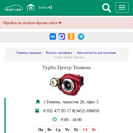
Перекл
Войти
навига
Перейти на полную версию сайта
Главная страница
Каталог автофирм
Автозапчасти для грузовых
Турбо Центр Тюмень
Турбо Центр Тюмень
г.Тюмень, чекистов 28, офис 5
8 932 477 85 17 8(3452) 696059
9:00 - 18:00
Пн
Вт
Ср
Чт
Пт
Сб
Вс