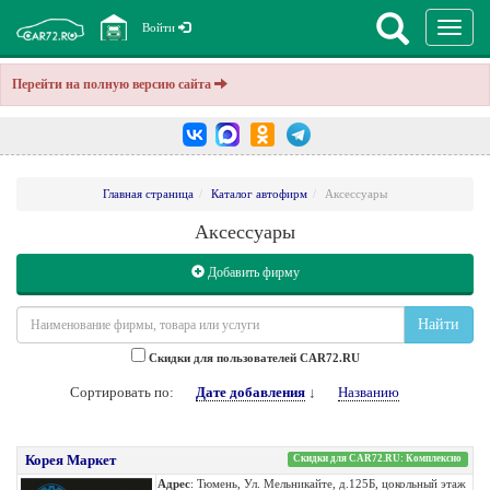
Перекл
Войти
навига
Перейти на полную версию сайта
Главная страница
Каталог автофирм
Аксессуары
Аксессуары
Добавить фирму
Найти
Cкидки для пользователей CAR72.RU
Сортировать по:
Дате добавления
↓
Названию
Корея Маркет
Скидки для CAR72.RU: Комплексно
Адрес
: Тюмень, Ул. Мельникайте, д.125Б, цокольный этаж