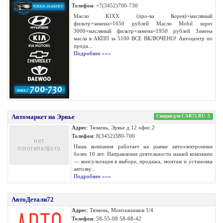
Телефон
: +7(3452)700-730
Масло KIXX (про-ва Корея)+масляный
фильтр+замена=1650 рублей Масло Mobil super
3000+масляный фильтр+замена=1950 рублей Замена
масла в АКПП за 5100 ВСЕ ВКЛЮЧЕНО! Автоцентр по
прода...
Подробнее »»»
Автомаркет на Эрвье
Скидки для CAR72.RU: 5
Адрес
: Тюмень, Эрвье д.12 офис.2
Телефон
: 8(3452)380-700
Наша компания работает на рынке автоэлектроники
более 10 лет. Направление деятельности нашей компании
— консультация в выборе, продажа, монтаж и установка
автозву...
Подробнее »»»
АвтоДетали72
Адрес
: Тюмень, Монтажников 1/4
Телефон
: 58-55-08 58-68-42