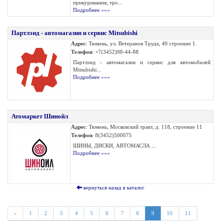
прикуривания, тро...
Подробнее »»»
Партлэнд - автомагазин и сервис Mitsubishi
Адрес
: Тюмень, ул. Ветеранов Труда, 40 строение 1.
Телефон
: +7(3452)98-44-88
Партлэнд - автомагазин и сервис для автомобилей
Mitsubishi...
Подробнее »»»
Атомаркет Шинойл
Адрес
: Тюмень, Московский тракт, д. 118, строение 11
Телефон
: 8(3452)500075
ШИНЫ, ДИСКИ, АВТОМАСЛА ...
Подробнее »»»
вернуться назад в каталог
«
1
2
3
4
5
6
7
8
9
10
11