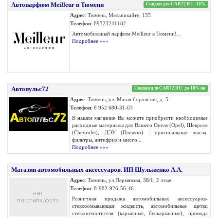
Автопарфюм Meilleur в Тюмени
Скидки для CAR72.RU: 10%
Адрес
: Тюмень, Мельникайте, 135
Телефон
: 89323241182
Автомобильный парфюм Meilleur в Тюмени!...
Подробнее »»»
Автопульс72
Скидки для CAR72.RU: до 10% на
Адрес
: Тюмень, ул. Малая боровская, д. 5
Телефон
: 8 952 680-31-03
В нашем магазине Вы можете приобрести необходимые
расходные материалы для Вашего Опеля (Opel), Шевроле
(Сhevrolet), ДЭУ (Daewoo) : оригинальные масла,
фильтры, антифриз и много...
Подробнее »»»
Магазин автомобильных аксессуаров. ИП Шульженко А.А.
Адрес
: Тюмень, ул Пермякова, 3Б/1, 2 этаж
Телефон
: 8-982-926-56-46
Розничная продажа автомобильных аксессуаров-
стеклоомывающая жидкость, автомобильные щетки
стеклоочистителя (каркасные, бескаркасные), провода