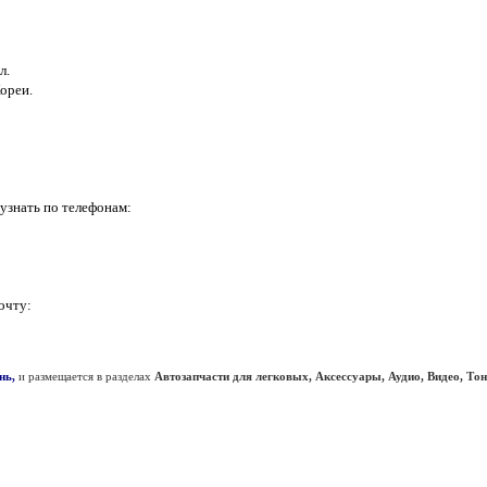
л.
ореи.
знать по телефонам:
очту:
нь,
и размещается в разделах
Автозапчасти для легковых, Аксессуары, Аудио, Видео, То