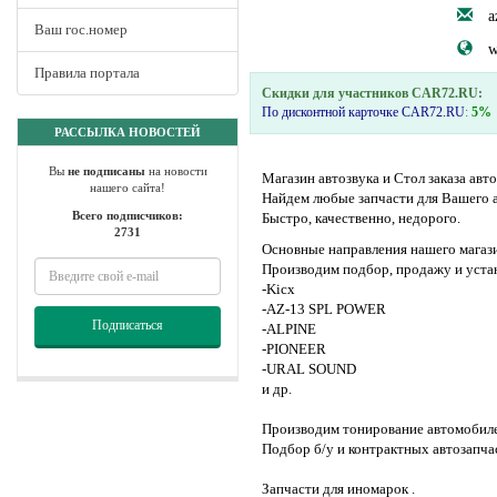
a
Ваш гос.номер
w
Правила портала
Скидки для участников CAR72.RU:
По дисконтной карточке CAR72.RU
:
5%
РАССЫЛКА НОВОСТЕЙ
Вы
не подписаны
на новости
Магазин автозвука и Стол заказа авт
нашего сайта!
Найдем любые запчасти для Вашего 
Всего подписчиков:
Быстро, качественно, недорого.
2731
Основные направления нашего магаз
Производим подбор, продажу и устан
-Kicx
-AZ-13 SPL POWER
Подписаться
-ALPINE
-PIONEER
-URAL SOUND
и др.
Производим тонирование автомобил
Подбор б/у и контрактных автозапчас
Запчасти для иномарок .