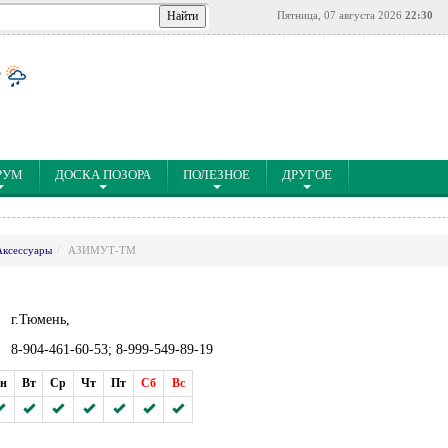
Пятница, 07 августа 2026
22:30
°
РУМ
ДОСКА ПОЗОРА
ПОЛЕЗНОЕ
ДРУГОЕ
Аксессуары
АЗИМУТ-ТМ
г.Тюмень,
8-904-461-60-53; 8-999-549-89-19
н
Вт
Ср
Чт
Пт
Сб
Вс