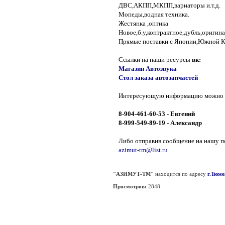
ДВС,АКПП,МКПП,вариаторы и.т.д.
Мопеды,водная техника.
Жестянка ,оптика
Новое,б.у,контрактное,дубль,оригина
Прямые поставки с Японии,Южной К
Ссылки на наши ресурсы
вк:
Магазин Автозвука
Стол заказа автозапчастей
Интересующую информацию можно у
8-904-461-60-53 - Евгений
8-999-549-89-19 - Александр
Либо отправив сообщение на нашу п
azimut-tm@list.ru
"АЗИМУТ-ТМ"
находится по адресу
г.Тюме
Просмотров:
2848