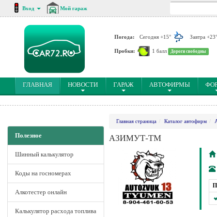
Вход
Мой гараж
Погода:
Сегодня +15°
Завтра +23
Пробки:
1 балл
Дороги свободны
(CURRENT)
ГЛАВНАЯ
НОВОСТИ
ГАРАЖ
АВТОФИРМЫ
ФО
Главная страница
Каталог автофирм
Полезное
АЗИМУТ-ТМ
Шинный калькулятор
Коды на госномерах
П
Алкотестер онлайн
Калькулятор расхода топлива