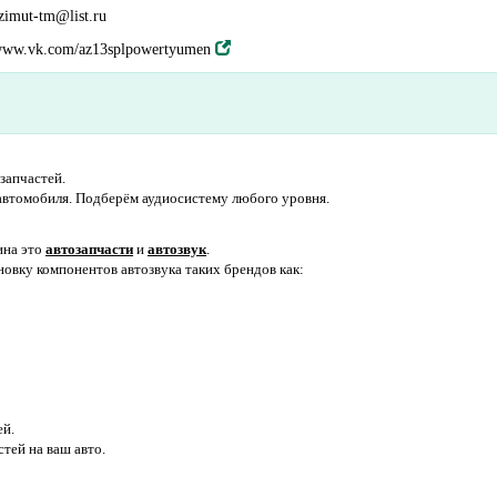
zimut-tm@list.ru
ww.vk.com/az13splpowertyumen
озапчастей.
автомобиля. Подберём аудиосистему любого уровня.
ина это
автозапчасти
и
автозвук
.
овку компонентов автозвука таких брендов как:
ей.
тей на ваш авто.