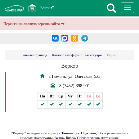
Перекл
Войти
навига
Перейти на полную версию сайта
Главная страница
Каталог автофирм
Аксессуары
Веркор
Веркор
г.Тюмень, ул. Одесская, 52а
8 (3452) 398 901
Пн
Вт
Ср
Чт
Пт
Сб
Вс
"Веркор"
находится по адресу
г.Тюмень, ул. Одесская, 52а
и размещается в
разделах
Аксессуары, Аудио, Видео, Сигнализации, Автохимия.