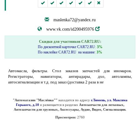
maslenka72@yandex.ru
www.vk.com/id200495976
Скидки для участников CAR72.RU:
По дисконтной карточке CAR72.RU
:
3%
По наклейке CAR72.RU на машине
:
3%
Автомасла, фильтры. Стол заказов запчастей для иномарок.
Регистраторы, навигаторы, антирадары, дхо, автолампы,
автосигнализации и т.д. под заказ (доставка 2 раза в не
"Автомагазин "Маслёнка""
находится по адресу
г.Тюмень, ул. Максима
Горького, д.10
и размещается в разделах
Автозапчасти для легковых,
Автозапчасти для грузовых, Аксессуары, Аудио, Видео, Сигнализации.
Просмотров:
2760