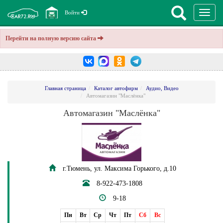
Перекл
Войти
навига
Перейти на полную версию сайта
Главная страница
Каталог автофирм
Аудио, Видео
Автомагазин "Маслёнка"
Автомагазин "Маслёнка"
г.Тюмень, ул. Максима Горького, д.10
8-922-473-1808
9-18
Пн
Вт
Ср
Чт
Пт
Сб
Вс