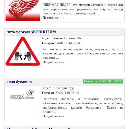
"ШИНМАГ ЛИДЕР" это магазин автошин и дисков для
всех марок авто, мы предлагаем вам широкий выбор
резины и дисков всех производителей....
Подробнее »»»
Авто магазин АВТОИНТИМ
Адрес
: Тюмень, Полевая 107
Телефон
: 94-81-69 61-22-41
Автозапчасти на иномарки, масла, аккумуляторы, стол
заказов, продажа шин и дисков Б/У, запчасти для тюнинга
под заказ....
Подробнее »»»
atom-dynamics
Скидки для CAR72.RU: 5-15%
Адрес
: , г.Екатеринбург
Телефон
: 8-922-146-76-20
-Винтовая подвеска и тормозные системыXYZ.
-Элементы внешнего тюнинга-обвесы, капоты, пороги,
спойлеры,крылья, крышки багажника. -Колёса из
Японии....
Подробнее »»»