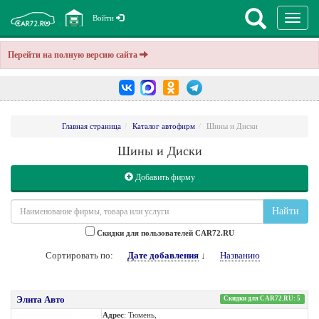
Перекл
Войти
навига
Перейти на полную версию сайта
Главная страница
Каталог автофирм
Шины и Диски
Шины и Диски
Добавить фирму
Найти
Cкидки для пользователей CAR72.RU
Сортировать по:
Дате добавления
↓
Названию
Элита Авто
Скидки для CAR72.RU: 5
Адрес
: Тюмень,