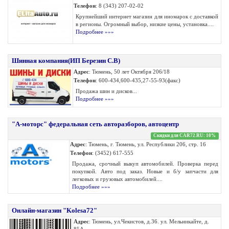
Телефон
: 8 (343) 207-02-02
Крупнейший интернет магазин для иномарок с доставкой
в регионы. Огромный выбор, низкие цены, установка....
Подробнее »»»
Шинная компания(ИП Березин С.В)
Адрес
: Тюмень, 50 лет Октября 206/18
Телефон
: 600-434,600-435,27-55-93(факс)
Продажа шин и дисков...
Подробнее »»»
"А-моторс" федеральная сеть авторазборов, автоцентр
Скидки для CAR72.RU: 10%
Адрес
: Тюмень, г. Тюмень, ул. Республики 206, стр. 16
Телефон
: (3452) 617-555
Продажа, срочный выкуп автомобилей. Проверка перед
покупкой. Авто под заказ. Новые и б/у запчасти для
легковых и грузовых автомобилей....
Подробнее »»»
Онлайн-магазин "Kolesa72"
Адрес
: Тюмень, ул.Чекистов, д.36. ул. Мельникайте, д.