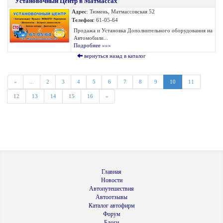
"Установочный Центр в Матмассах"
Адрес
: Тюмень, Матмассовская 52
Телефон
: 61-05-64
Продажа и Установка Дополнительного оборудования на
Автомобили...
Подробнее »»»
вернуться назад в каталог
«
...
2
3
4
5
6
7
8
9
10
11
12
13
14
15
16
»
Главная
Новости
Автопутешествия
Автоотзывы
Каталог автофирм
Форум
Блоги