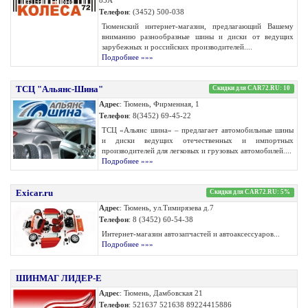
85А
Телефон
: (3452) 500-038
Тюменский интернет-магазин, предлагающий Вашему
вниманию разнообразные шины и диски от ведущих
зарубежных и российских производителей....
Подробнее »»»
ТСЦ "Альянс-Шина"
Скидки для CAR72.RU: 10
Адрес
: Тюмень, Фирменная, 1
Телефон
: 8(3452) 69-45-22
ТСЦ «Альянс шина» – предлагает автомобильные шины
и диски ведущих отечественных и импортных
производителей для легковых и грузовых автомобилей....
Подробнее »»»
Exicar.ru
Скидки для CAR72.RU: 5%
Адрес
: Тюмень, ул.Тимирязева д.7
Телефон
: 8 (3452) 60-54-38
Интернет-магазин автозапчастей и автоаксессуаров...
Подробнее »»»
ШИНМАГ ЛИДЕР-Е
Адрес
: Тюмень, Дамбовская 21
Телефон
: 521637 521638 89224415886