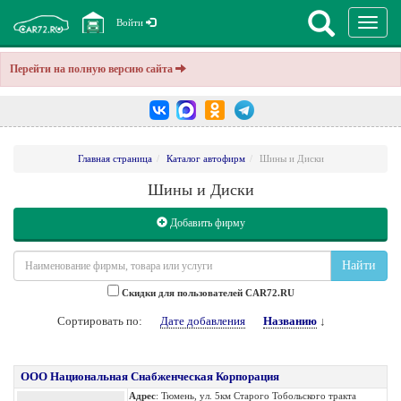
Перекл
Войти
навига
Перейти на полную версию сайта
Главная страница
Каталог автофирм
Шины и Диски
Шины и Диски
Добавить фирму
Найти
Cкидки для пользователей CAR72.RU
Сортировать по:
Дате добавления
Названию
↓
ООО Национальная Снабженческая Корпорация
Адрес
: Тюмень, ул. 5км Старого Тобольского тракта