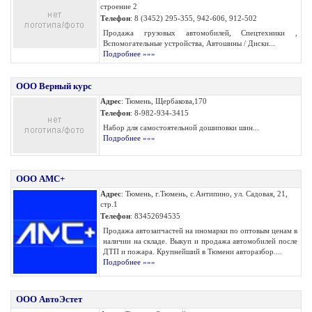
строение 2
Телефон
: 8 (3452) 295-355, 942-606, 912-502
Продажа грузовых автомобилей, Спецтехники ,
Вспомогательные устройства, Автошины / Диски...
Подробнее »»»
ООО Верный курс
Адрес
: Тюмень, Щербакова,170
Телефон
: 8-982-934-3415
Набор для самостоятельной дошиповки шин...
Подробнее »»»
ООО АМС+
Адрес
: Тюмень, г.Тюмень, с.Антипино, ул. Садовая, 21,
стр.1
Телефон
: 83452694535
Продажа автозапчастей на иномарки по оптовым ценам в
наличии на складе. Выкуп и продажа автомобилей после
ДТП и пожара. Крупнейший в Тюмени авторазбор....
Подробнее »»»
ООО АвтоЭстет