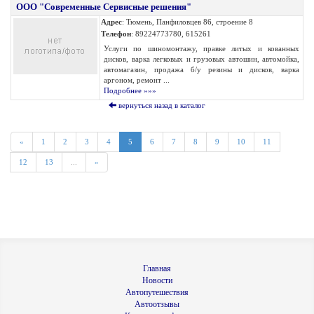
ООО "Современные Сервисные решения"
Адрес
: Тюмень, Панфиловцев 86, строение 8
Телефон
: 89224773780, 615261
Услуги по шиномонтажу, правке литых и кованных
дисков, варка легковых и грузовых автошин, автомойка,
автомагазин, продажа б/у резины и дисков, варка
аргоном, ремонт ...
Подробнее »»»
вернуться назад в каталог
«
1
2
3
4
5
6
7
8
9
10
11
12
13
...
»
Главная
Новости
Автопутешествия
Автоотзывы