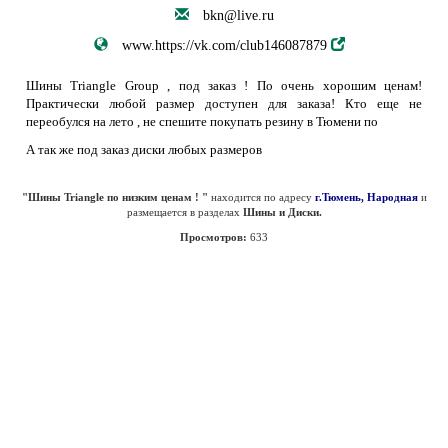
bkn@live.ru
www.https://vk.com/club146087879
Шины Triangle Group , под заказ ! По очень хорошим ценам!
Практически любой размер доступен для заказа! Кто еще не
переобулся на лето , не спешите покупать резину в Тюмени по
А так же под заказ диски любых размеров
"Шины Triangle по низким ценам ! "
находится по адресу
г.Тюмень, Народная
и
размещается в разделах
Шины и Диски.
Просмотров:
633