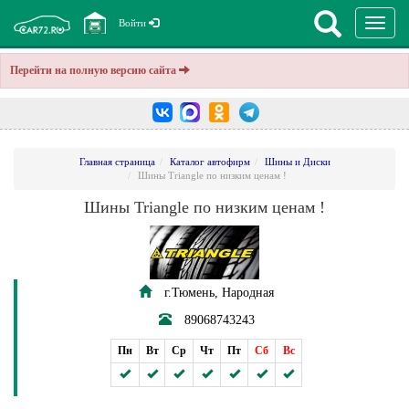
Перекл
Войти
навига
Перейти на полную версию сайта
Главная страница
Каталог автофирм
Шины и Диски
Шины Triangle по низким ценам !
Шины Triangle по низким ценам !
г.Тюмень, Народная
89068743243
Пн
Вт
Ср
Чт
Пт
Сб
Вс