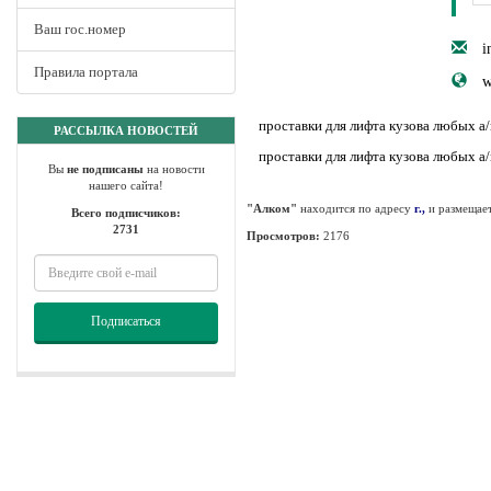
Ваш гос.номер
i
Правила портала
w
проставки для лифта кузова любых а/
РАССЫЛКА НОВОСТЕЙ
проставки для лифта кузова любых а/
Вы
не подписаны
на новости
нашего сайта!
"Алком"
находится по адресу
г.,
и размещае
Всего подписчиков:
2731
Просмотров:
2176
Подписаться