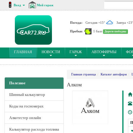
Вход
Мой гараж
Погода:
Сегодня +15°
Завтра +23
Пробки:
1 балл
Дороги свободны
(CURRENT)
ГЛАВНАЯ
НОВОСТИ
ГАРАЖ
АВТОФИРМЫ
ФО
Главная страница
Каталог автофирм
Полезное
Алком
Шинный калькулятор
Коды на госномерах
Алкотестер онлайн
П
Калькулятор расхода топлива