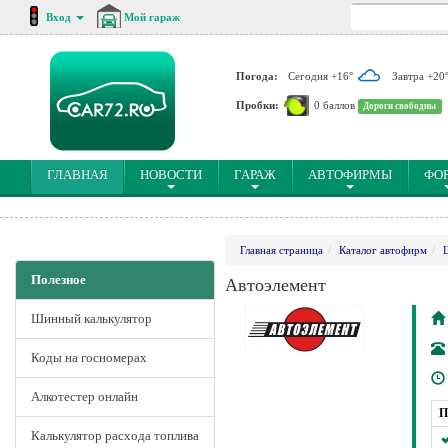
Вход
Мой гараж
Погода:
Сегодня +16°
Завтра +20
Пробки:
0 баллов
Дороги свободны
(CURRENT)
ГЛАВНАЯ
НОВОСТИ
ГАРАЖ
АВТОФИРМЫ
ФО
Главная страница
Каталог автофирм
Полезное
Автоэлемент
Шинный калькулятор
Коды на госномерах
Алкотестер онлайн
П
Калькулятор расхода топлива