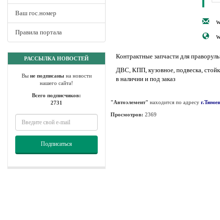
Ваш гос.номер
w
Правила портала
w
Контрактные запчасти для праворульн
РАССЫЛКА НОВОСТЕЙ
ДВС, КПП, кузовное, подвеска, стойк
Вы
не подписаны
на новости
в наличии и под заказ
нашего сайта!
Всего подписчиков:
"Автоэлемент"
находится по адресу
г.Тюмен
2731
Просмотров:
2369
Подписаться