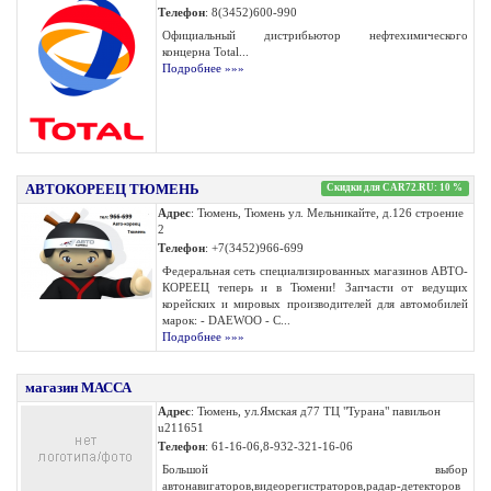
Телефон
: 8(3452)600-990
Официальный дистрибьютор нефтехимического
концерна Total...
Подробнее »»»
АВТОКОРЕЕЦ ТЮМЕНЬ
Скидки для CAR72.RU: 10 %
Адрес
: Тюмень, Тюмень ул. Мельникайте, д.126 строение
2
Телефон
: +7(3452)966-699
Федеральная сеть специализированных магазинов АВТО-
КОРЕЕЦ теперь и в Тюмени! Запчасти от ведущих
корейских и мировых производителей для автомобилей
марок: - DAEWOO - C...
Подробнее »»»
магазин МАССА
Адрес
: Тюмень, ул.Ямская д77 ТЦ "Турана" павильон
u211651
Телефон
: 61-16-06,8-932-321-16-06
Большой выбор
автонавигаторов,видеорегистраторов,радар-детекторов