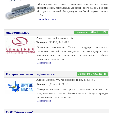
Мы предлагаем товар с мировым именем по самым
низким ценам. Антидождь Aquapel, всего за 600 рублей
без учета скидок! Владельцам клубной карты скидка
15%...
Подробнее »»»
Академия плюс
Скидки для CAR72.RU: 10%
Адрес
: Тюмень, Пермякова 65
Телефон
: 8(3452) 662-109
Компания «Академия Плюс» - ведущий поставщик
запасных частей, комплектующих и аксессуаров для
американских и японских автомобилей. Гибкая
логистическая система...
Подробнее »»»
Интернет-магазин drugie-masla.ru
Скидки для CAR72.RU: 10
Адрес
: Тюмень, ул. Московский тракт, д. 83, с. 7
Телефон
: (3452) 60-28-64
Интернет-магазин моторных, трансмиссионных и
гидравлических масел. Автокосметика. Услуги аренды
подъемника и инструмента....
Подробнее »»»
ООО "Автосалон"