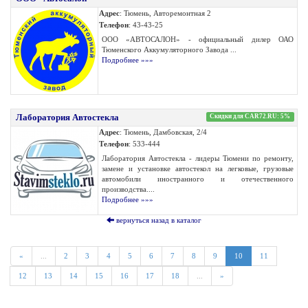
Адрес
: Тюмень, Авторемонтная 2
Телефон
: 43-43-25
ООО «АВТОСАЛОН» - официальный дилер ОАО
Тюменского Аккумуляторного Завода ...
Подробнее »»»
Лаборатория Автостекла
Скидки для CAR72.RU: 5%
Адрес
: Тюмень, Дамбовская, 2/4
Телефон
: 533-444
Лаборатория Автостекла - лидеры Тюмени по ремонту,
замене и установке автостекол на легковые, грузовые
автомобили иностранного и отечественного
производства....
Подробнее »»»
вернуться назад в каталог
«
...
2
3
4
5
6
7
8
9
10
11
12
13
14
15
16
17
18
...
»