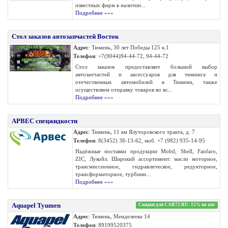
известных фирм в наличии...
Подробнее »»»
Стол заказов автозапчастей Восток
Адрес
: Тюмень, 30 лет Победы 125 к.1
Телефон
: +7(9044)94-44-72, 94-44-72
Стол заказов предоставляет большой выбор
автозапчастей и аксессуаров для тюнинга и
отечественных автомобилей в Тюмени, также
осуществляем отправку товаров во вс...
Подробнее »»»
АРВЕС спецжидкости
Адрес
: Тюмень, 11 км Ялуторовского тракта, д. 7
Телефон
: 8(3452) 38-13-62, моб. +7 (982) 935-14-95
Надёжные поставки продукции Mobil, Shell, Fanfaro,
ZIC, Лукойл. Широкий ассортимент: масло моторное,
трансмиссионное, гидравлическое, редукторное,
трансформаторное, турбинн...
Подробнее »»»
Aquapel Tyumen
Скидки для CAR72.RU: 15% на ант
Адрес
: Тюмень, Менделеева 14
Телефон
: 89199520375