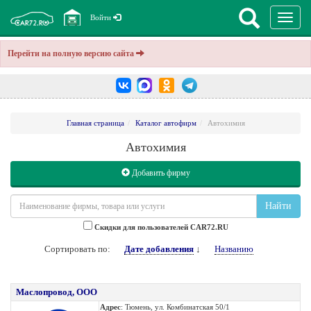
Перекл
Войти
навига
Перейти на полную версию сайта
Главная страница
Каталог автофирм
Автохимия
Автохимия
Добавить фирму
Найти
Cкидки для пользователей CAR72.RU
Сортировать по:
Дате добавления
↓
Названию
Маслопровод, ООО
Адрес
: Тюмень, ул. Комбинатская 50/1