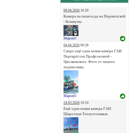
09.04.2026
16:20
Камера на пешехода на Перекопской
- Коммуны
Majesti©
04.04.2026
00:28
Скоро ещё одна новая камера ГАИ.
Перекрёсток Профсоюзной -
Циолковского. Фото от нашего
подписчика.
Majesti©
24.03.2026
16:10
Ещё одна новая камера ГАИ:
Широтная-Теплотехников.