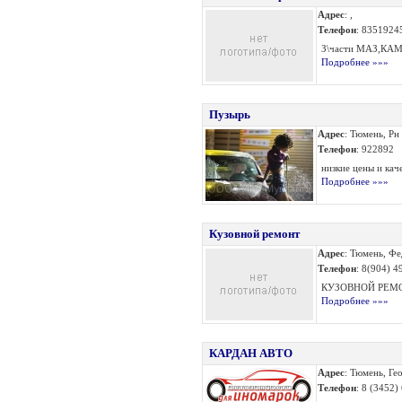
Адрес
: ,
Телефон
: 8351924
З\части МАЗ,КАМ
Подробнее »»»
Пузырь
Адрес
: Тюмень, Рн
Телефон
: 922892
низкие цены и каче
Подробнее »»»
Кузовной ремонт
Адрес
: Тюмень, Фе
Телефон
: 8(904) 4
КУЗОВНОЙ РЕМО
Подробнее »»»
КАРДАН АВТО
Адрес
: Тюмень, Ге
Телефон
: 8 (3452)