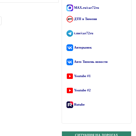
MAX.ru/car72ru
ДТП в Тюмени
t.me/car72ru
Авторынок
Авто Тюмень новости
Youtube #1
Youtube #2
Rutube
СИТУАЦИЯ НА ДОРОГАХ