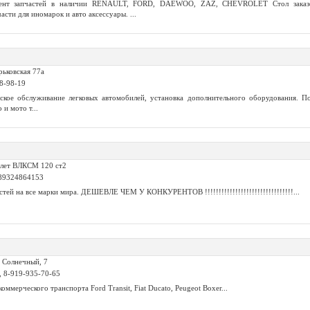
мент запчастей в наличии RENAULT, FORD, DAEWOO, ZAZ, CHEVROLET Стол заказов
асти для иномарок и авто аксессуары. ...
рьковская 77а
58-98-19
ское обслуживание легковых автомобилей, установка дополнительного оборудования. П
 и мото т...
 лет ВЛКСМ 120 ст2
 89324864153
астей на все марки мира. ДЕШЕВЛЕ ЧЕМ У КОНКУРЕНТОВ !!!!!!!!!!!!!!!!!!!!!!!!!!!!!!!!...
. Солнечный, 7
2, 8-919-935-70-65
оммерческого транспорта Ford Transit, Fiat Ducato, Peugeot Boxer...