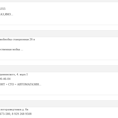
5355
АЗ,ЯМЗ...
 войнойка станционная 26 в
ственная мойка ...
дюнинского, 4. корп.1
90-46-04
НТ + СТО + АВТОМАГАЗИН...
ологоразведчиков д. 6в
 673-580, 8 929 268 9508