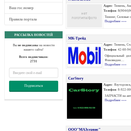
Адрес
: Тюмень, Ак
Ваш гос.номер
Телефон
: 8(9044)
Тюнинг, Силовые о
Правила портала
Подробнее »»»
РАССЫЛКА НОВОСТЕЙ
МК-Трейд
Адрес
: Тюмень, Ст
Вы
не подписаны
на новости
нашего сайта!
Телефон
: 42-60-9
Официальный дил
Всего подписчиков:
Финляндии....
2731
Подробнее »»»
CarStory
Адрес
: Ялуторовск
Подписаться
Телефон
: 8-922-0
ЗАПЧАСТИ на авто
Подробнее »»»
ООО"МАЗсервис"