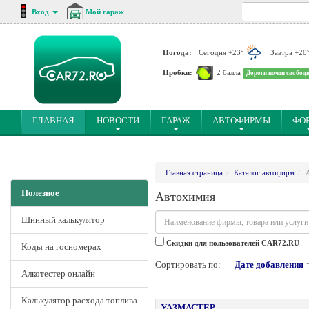
Вход
Мой гараж
Погода:
Сегодня +23°
Завтра +20
Пробки:
2 балла
Дороги почти свобод
(CURRENT)
ГЛАВНАЯ
НОВОСТИ
ГАРАЖ
АВТОФИРМЫ
ФО
Главная страница
Каталог автофирм
Полезное
Автохимия
Шинный калькулятор
Cкидки для пользователей CAR72.RU
Коды на госномерах
Сортировать по:
Дате добавления
Алкотестер онлайн
Калькулятор расхода топлива
УАЗМАСТЕР