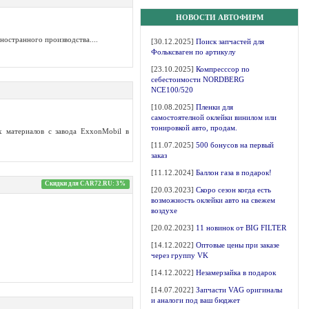
НОВОСТИ АВТОФИРМ
ностранного производства....
[30.12.2025]
Поиск запчастей для
Фольксваген по артикулу
[23.10.2025]
Компресссор по
себестоимости NORDBERG
NCE100/520
[10.08.2025]
Пленки для
самостоятелной оклейки винилом или
тонировкой авто, продам.
х материалов с завода ExxonMobil в
[11.07.2025]
500 бонусов на первый
заказ
[11.12.2024]
Баллон газа в подарок!
Скидки для CAR72.RU: 3%
[20.03.2023]
Скоро сезон когда есть
возможность оклейки авто на свежем
воздухе
[20.02.2023]
11 новинок от BIG FILTER
[14.12.2022]
Оптовые цены при заказе
через группу VK
[14.12.2022]
Незамерзайка в подарок
[14.07.2022]
Запчасти VAG оригиналы
и аналоги под ваш бюджет