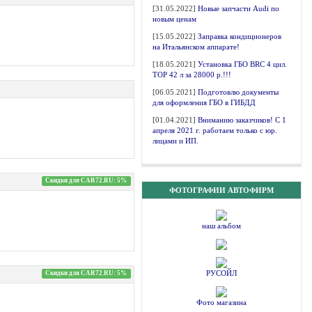
[31.05.2022]
Новые запчасти Audi по
новым ценам
[15.05.2022]
Заправка кондиционеров
на Итальянском аппарате!
[18.05.2021]
Установка ГБО BRC 4 цил.
ТОР 42 л за 28000 р.!!!
[06.05.2021]
Подготовлю документы
для оформления ГБО в ГИБДД
[01.04.2021]
Вниманию заказчиков! С 1
апреля 2021 г. работаем только с юр.
лицами и ИП.
Скидки для CAR72.RU: 5%
ФОТОГРАФИИ АВТОФИРМ
наш альбом
РУСОЙЛ
Скидки для CAR72.RU: 5%
Фото магазина