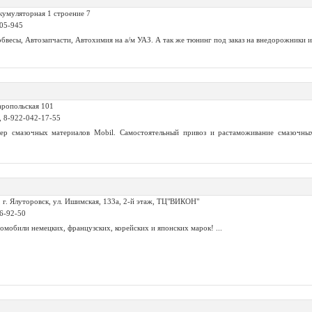
кумуляторная 1 строение 7
905-945
бвесы, Автозапчасти, Автохимия на а/м УАЗ. А так же тюнинг под заказ на внедорожники и
аропольская 101
4, 8-922-042-17-55
ер смазочных материалов Mobil. Самостоятельный привоз и растаможивание смазочны
, г. Ялуторовск, ул. Ишимская, 133а, 2-й этаж, ТЦ"ВИКОН"
06-92-50
мобили немецких, французских, корейских и японских марок! ...