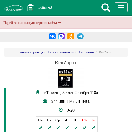
Перекл
Войти
навига
Перейти на полную версию сайта
Главная страница
Каталог автофирм
Автохимия
RenZap.ru
RenZap.ru
г.Тюмень, 50 лет Октября 118а
944-308, 89617818460
9-20
Пн
Вт
Ср
Чт
Пт
Сб
Вс