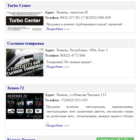
Turbo Center
Адрес
: Тюмень, чекистов 28
Телефон
: 8932-477-85-17 8(3452) 696-059
Продажа и ремонт турбокомпрессоров! гарантия! ...
Подробнее »»»
Съемная тонировка
Адрес
: Тюмень, Республики, 160а, бокс 1
Телефон
: 8(922) 4772 666
Тонировка! По низким ценам!...
Подробнее »»»
Xenon-72
Адрес
: Тюмень, ул.Николая Чаплина 113
Телефон
: +7(3452) 913-319
Продажа ксенона, светодиодов, парктроников,
светодиодных лент различных цветов, ангельские глазки
на различные авто, сигнализации, камеры заднего обзора
...
Подробнее »»»
Ксенон-Тюмень
Скидки для CAR72.RU: 5