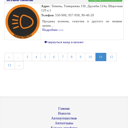
Адрес
: Тюмень, Тимирязева 130, Дружбы 124а, Широтная
129 к.1
Телефон
: 550-900, 957-958, 90-40-20
Продажа ксенона, галогена и другого по низким
ценам....
Подробнее »»»
вернуться назад в каталог
«
...
3
4
5
6
7
8
9
10
11
12
13
»
Главная
Новости
Автопутешествия
Автоотзывы