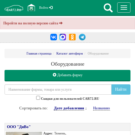
Перекл
Войти
навига
Перейти на полную версию сайта
Главная страница
Каталог автофирм
Оборудование
Оборудование
Добавить фирму
Найти
Cкидки для пользователей CAR72.RU
Сортировать по:
Дате добавления
↓
Названию
ООО "ДиВо"
Адрес
: Тюмень,