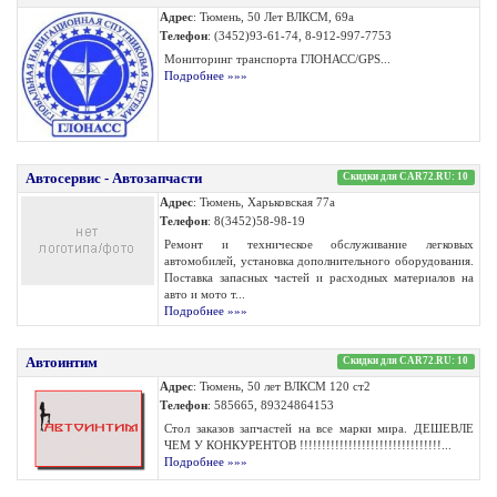
Адрес
: Тюмень, 50 Лет ВЛКСМ, 69а
Телефон
: (3452)93-61-74, 8-912-997-7753
Мониторинг транспорта ГЛОНАСС/GPS...
Подробнее »»»
Автосервис - Автозапчасти
Скидки для CAR72.RU: 10
Адрес
: Тюмень, Харьковская 77а
Телефон
: 8(3452)58-98-19
Ремонт и техническое обслуживание легковых
автомобилей, установка дополнительного оборудования.
Поставка запасных частей и расходных материалов на
авто и мото т...
Подробнее »»»
Автоинтим
Скидки для CAR72.RU: 10
Адрес
: Тюмень, 50 лет ВЛКСМ 120 ст2
Телефон
: 585665, 89324864153
Стол заказов запчастей на все марки мира. ДЕШЕВЛЕ
ЧЕМ У КОНКУРЕНТОВ !!!!!!!!!!!!!!!!!!!!!!!!!!!!!!!!...
Подробнее »»»