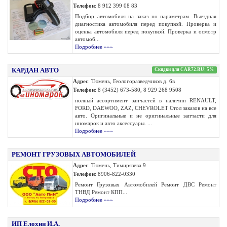
Телефон
: 8 912 399 08 83
Подбор автомобиля на заказ по параметрам. Выездная
диагностика автомобиля перед покупкой. Проверка и
оценка автомобиля перед покупкой. Проверка и осмотр
автомоб...
Подробнее »»»
КАРДАН АВТО
Скидки для CAR72.RU: 5%
Адрес
: Тюмень, Геологоразведчиков д. 6в
Телефон
: 8 (3452) 673-580, 8 929 268 9508
полный ассортимент запчастей в наличии RENAULT,
FORD, DAEWOO, ZAZ, CHEVROLET Стол заказов на все
авто. Оригинальные и не оригинальные запчасти для
иномарок и авто аксессуары. ...
Подробнее »»»
РЕМОНТ ГРУЗОВЫХ АВТОМОБИЛЕЙ
Адрес
: Тюмень, Тимирязева 9
Телефон
: 8906-822-0330
Ремонт Грузовых Автомобилей Ремонт ДВС Ремонт
ТНВД Ремонт КПП...
Подробнее »»»
ИП Елохин И.А.