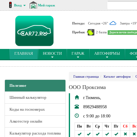
Вход
Мой гараж
Погода:
Сегодня +26°
Завтра +19
Пробки:
2 балла
Дороги почти свобод
(CURRENT)
ГЛАВНАЯ
НОВОСТИ
ГАРАЖ
АВТОФИРМЫ
ФО
Главная страница
Каталог автофирм
Полезное
ООО Проксима
Шинный калькулятор
г.Тюмень,
89829488958
Коды на госномерах
с 9:00 до 18:00
Алкотестер онлайн
Пн
Вт
Ср
Чт
Пт
Сб
Вс
Калькулятор расхода топлива