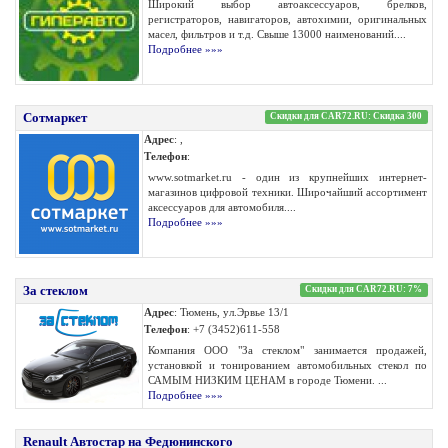
Широкий выбор автоаксессуаров, брелков,
регистраторов, навигаторов, автохимии, оригинальных
масел, фильтров и т.д. Свыше 13000 наименований....
Подробнее »»»
Сотмаркет
Скидки для CAR72.RU: Скидка 300
Адрес
: ,
Телефон
:
www.sotmarket.ru - один из крупнейших интернет-
магазинов цифровой техники. Широчайший ассортимент
аксессуаров для автомобиля....
Подробнее »»»
За стеклом
Скидки для CAR72.RU: 7%
Адрес
: Тюмень, ул.Эрвье 13/1
Телефон
: +7 (3452)611-558
Компания ООО "За стеклом" занимается продажей,
установкой и тонированием автомобильных стекол по
САМЫМ НИЗКИМ ЦЕНАМ в городе Тюмени. ...
Подробнее »»»
Renault Автостар на Федюнинского