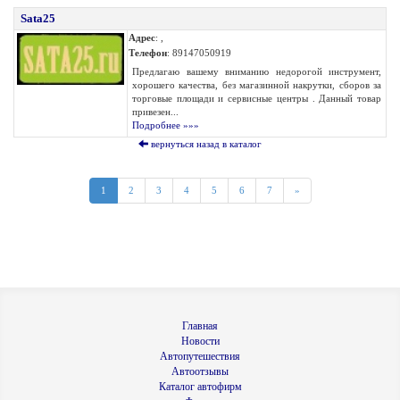
Sata25
Адрес
: ,
Телефон
: 89147050919
Предлагаю вашему вниманию недорогой инструмент,
хорошего качества, без магазинной накрутки, сборов за
торговые площади и сервисные центры . Данный товар
привезен...
Подробнее »»»
вернуться назад в каталог
1
2
3
4
5
6
7
»
Главная
Новости
Автопутешествия
Автоотзывы
Каталог автофирм