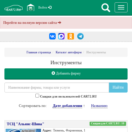
Перекл
Войти
навига
Перейти на полную версию сайта
Главная страница
Каталог автофирм
Инструменты
Инструменты
Добавить фирму
Найти
Cкидки для пользователей CAR72.RU
Сортировать по:
Дате добавления
↑
Названию
ТСЦ "Альянс-Шина"
Скидки для CAR72.RU: 10
Адрес
: Тюмень, Фирменная, 1