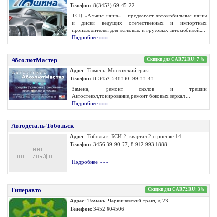
Телефон
: 8(3452) 69-45-22
ТСЦ «Альянс шина» – предлагает автомобильные шины
и диски ведущих отечественных и импортных
производителей для легковых и грузовых автомобилей....
Подробнее »»»
АбсолютМастер
Скидки для CAR72.RU: 7 %
Адрес
: Тюмень, Московский тракт
Телефон
: 8-3452-548330. 99-33-43
Замена, ремонт сколов и трещин
Автостекол,тонирование,ремонт боковых зеркал ...
Подробнее »»»
Автодеталь-Тобольск
Адрес
: Тобольск, БСИ-2, квартал 2,строение 14
Телефон
: 3456 39-90-77, 8 912 993 1888
...
Подробнее »»»
Гиперавто
Скидки для CAR72.RU: 3%
Адрес
: Тюмень, Червишевский тракт, д.23
Телефон
: 3452 604506