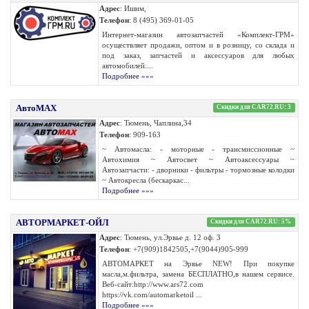
Адрес
: Ишим,
Телефон
: 8 (495) 369-01-05
Интернет-магазин автозапчастей «Комплект-ГРМ»
осуществляет продажи, оптом и в розницу, со склада и
под заказ, запчастей и аксессуаров для любых
автомобилей....
Подробнее »»»
АвтоМАХ
Скидки для CAR72.RU: 3
Адрес
: Тюмень, Чаплина,34
Телефон
: 909-163
~ Автомасла: - моторные - трансмиссионные ~
Автохимия ~ Автосвет ~ Автоаксессуары ~
Автозапчасти: - дворники - фильтры - тормозные колодки
~ Автокресла (бескаркас...
Подробнее »»»
АВТОРМАРКЕТ-ОЙЛ
Скидки для CAR72.RU: 5%
Адрес
: Тюмень, ул.Эрвье д. 12 оф. 3
Телефон
: +7(909)1842505,+7(9044)905-999
АВТОМАРКЕТ на Эрвье NEW! При покупке
масла,м.фильтра, замена БЕСПЛАТНО,в нашем сервисе.
Веб-сайт:http://www.ars72.com
https://vk.com/automarketoil ...
Подробнее »»»