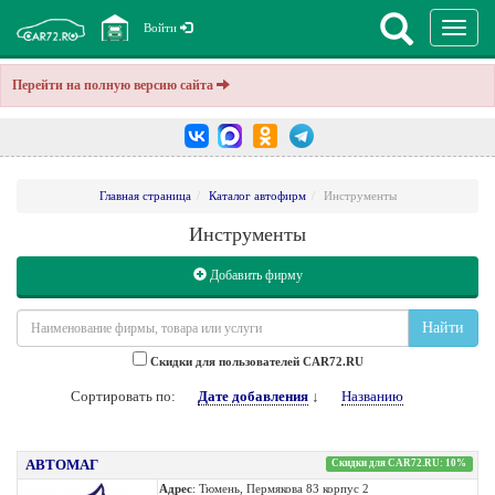
Перекл
Войти
навига
Перейти на полную версию сайта
Главная страница
Каталог автофирм
Инструменты
Инструменты
Добавить фирму
Найти
Cкидки для пользователей CAR72.RU
Сортировать по:
Дате добавления
↓
Названию
АВТОМАГ
Скидки для CAR72.RU: 10%
Адрес
: Тюмень, Пермякова 83 корпус 2