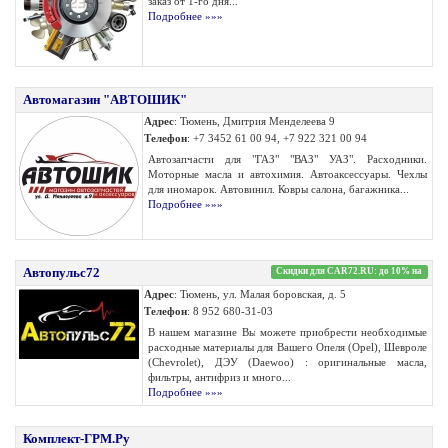
заказ от 1-го дня...
Подробнее »»»
Автомагазин "АВТОШИК"
Адрес
: Тюмень, Дмитрия Менделеева 9
Телефон
: +7 3452 61 00 94, +7 922 321 00 94
Автозапчасти для "ГАЗ" "ВАЗ" УАЗ". Расходники.
Моторные масла и автохимия. Автоаксессуары. Чехлы
для иномарок. Автовинил. Ковры салона, багажника...
Подробнее »»»
Автопульс72
Скидки для CAR72.RU: до 10% на
Адрес
: Тюмень, ул. Малая боровская, д. 5
Телефон
: 8 952 680-31-03
В нашем магазине Вы можете приобрести необходимые
расходные материалы для Вашего Опеля (Opel), Шевроле
(Сhevrolet), ДЭУ (Daewoo) : оригинальные масла,
фильтры, антифриз и много...
Подробнее »»»
Комплект-ГРМ.Ру