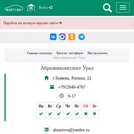
Перекл
Войти
навига
Перейти на полную версию сайта
Главная страница
Каталог автофирм
Инструменты
Абразивкомплект Урал
Абразивкомплект Урал
г.Тюмень, Репина, 22
+7912640-4707
9-17
Пн
Вт
Ср
Чт
Пт
Сб
Вс
abrazivru@yandex.ru