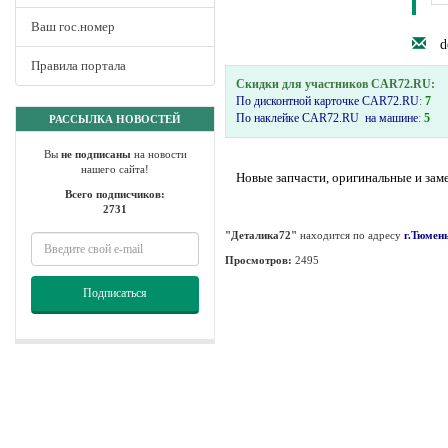
Ваш гос.номер
d
Правила портала
Скидки для участников CAR72.RU:
По дисконтной карточке CAR72.RU
:
7
По наклейке CAR72.RU на машине
:
5
РАССЫЛКА НОВОСТЕЙ
Вы
не подписаны
на новости
нашего сайта!
Новые запчасти, оригинальные и заме
Всего подписчиков:
2731
"Деталика72"
находится по адресу
г.Тюмен
Просмотров:
2495
Подписаться