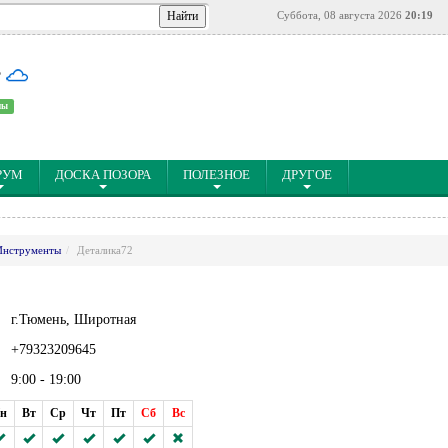
Суббота, 08 августа 2026
20:19
°
ны
РУМ
ДОСКА ПОЗОРА
ПОЛЕЗНОЕ
ДРУГОЕ
Инструменты
Деталика72
г.Тюмень, Широтная
+79323209645
9:00 - 19:00
н
Вт
Ср
Чт
Пт
Сб
Вс