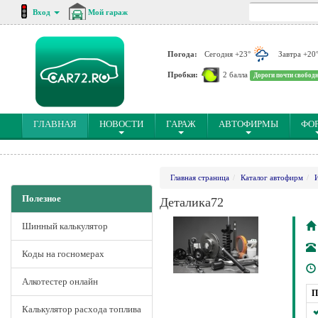
Вход
Мой гараж
Погода:
Сегодня +23°
Завтра +20
Пробки:
2 балла
Дороги почти свобод
(CURRENT)
ГЛАВНАЯ
НОВОСТИ
ГАРАЖ
АВТОФИРМЫ
ФО
Главная страница
Каталог автофирм
Полезное
Деталика72
Шинный калькулятор
Коды на госномерах
Алкотестер онлайн
П
Калькулятор расхода топлива