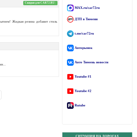
Скидки для CAR72.RU:
MAX.ru/car72ru
ДТП в Тюмени
рытием! Жидкая резина добавит стиль
t.me/car72ru
Авторынок
Авто Тюмень новости
и...
Youtube #1
Youtube #2
Rutube
СИТУАЦИЯ НА ДОРОГАХ