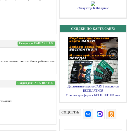
Эвакуатор КЭБСервис
СКИДКИ ПО КАРТЕ CAR72
Скидки для CAR72.RU: 6%
гатель вашего автомобиля работал как
Скидки для CAR72.RU: 15%
Дисконтные карты CAR72 выдаются
БЕСПЛАТНО!
Участие для фирм - БЕСПЛАТНО! »»»
матики. ...
СОЦСЕТИ: