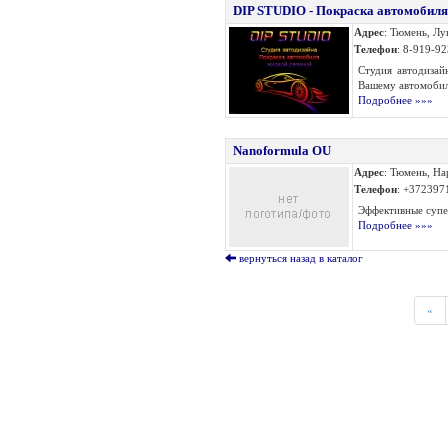
DIP STUDIO - Покраска автомобиля
Адрес
: Тюмень, Лу
Телефон
: 8-919-9
Студия автодизай
Вашему автомобил
Подробнее »»»
Nanoformula OU
Адрес
: Тюмень, На
Телефон
: +372397
Эффективные супе
Подробнее »»»
вернуться назад в каталог
«