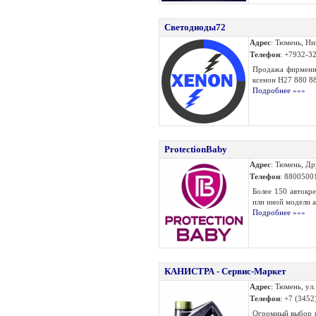
Светодиоды72
Адрес
: Тюмень, Ни
Телефон
: +7932-3
Продажа фирменны
ксенон H27 880 881
Подробнее »»»
ProtectionBaby
Адрес
: Тюмень, Др
Телефон
: 8800500
Более 150 автокре
или иной модели а
Подробнее »»»
КАНИСТРА - Сервис-Маркет
Адрес
: Тюмень, ул
Телефон
: +7 (3452
Огромный выбор р