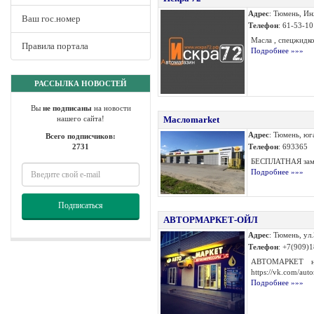
Адрес
: Тюмень, И
Ваш гос.номер
Телефон
: 61-53-10
Масла , спецжидкос
Правила портала
Подробнее »»»
РАССЫЛКА НОВОСТЕЙ
Вы
не подписаны
на новости
нашего сайта!
Маслоmarket
Адрес
: Тюмень, юг
Всего подписчиков:
2731
Телефон
: 693365
БЕСПЛАТНАЯ замен
Подробнее »»»
Подписаться
АВТОРМАРКЕТ-ОЙЛ
Адрес
: Тюмень, ул.
Телефон
: +7(909)
АВТОМАРКЕТ на 
https://vk.com/auto
Подробнее »»»