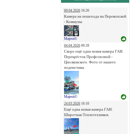
09.04.2026
16:20
Камера на пешехода на Перекопской
- Коммуны
Majesti©
04.04.2026
00:28
Скоро ещё одна новая камера ГАИ.
Перекрёсток Профсоюзной -
Циолковского. Фото от нашего
подписчика.
Majesti©
24.03.2026
16:10
Ещё одна новая камера ГАИ:
Широтная-Теплотехников.