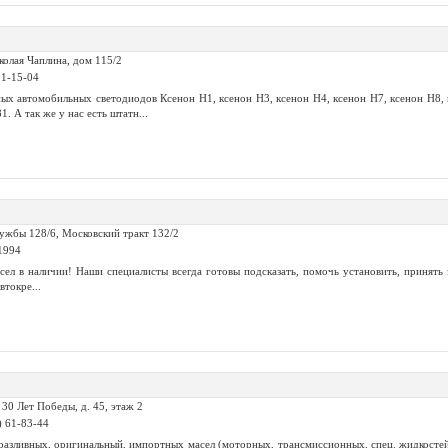
колая Чаплина, дом 115/2
21-15-04
х автомобильных светодиодов Ксенон Н1, ксенон Н3, ксенон Н4, ксенон Н7, ксенон Н8, 
. А так же у нас есть штатн...
ужбы 128/6, Московский тракт 132/2
1994
сел в наличии! Наши специалисты всегда готовы подсказать, помочь установить, принять з
втокре...
. 30 Лет Победы, д. 45, этаж 2
) 61-83-44
азливных, оригинальный, импортных масел (моторных, трансмиссионных, спец. жидкостей