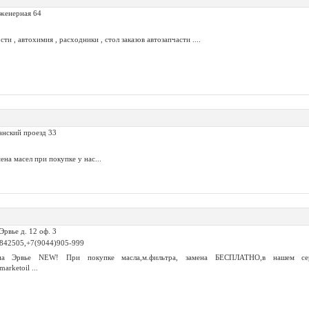
нженерная 64
ти , автохимия , расходники , стол заказов автозапчасти ....
анский проезд 33
а масел при покупке у нас...
Эрвье д. 12 оф. 3
1842505,+7(9044)905-999
Эрвье NEW! При покупке масла,м.фильтра, замена БЕСПЛАТНО,в нашем сервисе
marketoil ...