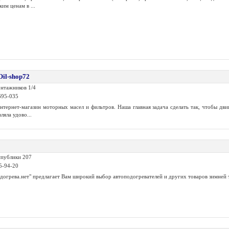
им ценам в ...
il-shop72
онтажников 1/4
 695-035
интернет-магазин моторных масел и фильтров. Наша главная задача сделать так, чтобы дви
вляла удово...
спублики 207
75-94-20
огрева.нет" предлагает Вам широкий выбор автоподогревателей и других товаров зимней те