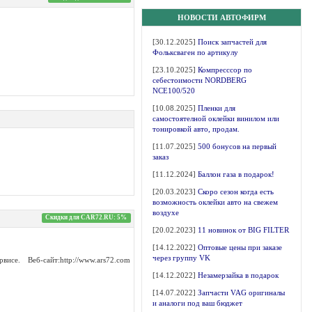
НОВОСТИ АВТОФИРМ
[30.12.2025]
Поиск запчастей для
Фольксваген по артикулу
[23.10.2025]
Компресссор по
себестоимости NORDBERG
NCE100/520
[10.08.2025]
Пленки для
самостоятелной оклейки винилом или
тонировкой авто, продам.
[11.07.2025]
500 бонусов на первый
заказ
[11.12.2024]
Баллон газа в подарок!
[20.03.2023]
Скоро сезон когда есть
возможность оклейки авто на свежем
воздухе
Скидки для CAR72.RU: 5%
[20.02.2023]
11 новинок от BIG FILTER
[14.12.2022]
Оптовые цены при заказе
через группу VK
. Веб-сайт:http://www.ars72.com
[14.12.2022]
Незамерзайка в подарок
[14.07.2022]
Запчасти VAG оригиналы
и аналоги под ваш бюджет