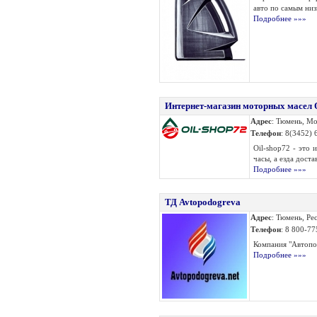
авто по самым низк
Подробнее »»»
Интернет-магазин моторных масел O
Адрес
: Тюмень, М
Телефон
: 8(3452)
Oil-shop72 - это 
часы, а езда доста
Подробнее »»»
ТД Avtopodogreva
Адрес
: Тюмень, Ре
Телефон
: 8 800-7
Компания "Автопод
Подробнее »»»