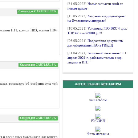
[31.05.2022]
Новые запчасти Audi по
новым ценам
Скидки для CAR72.RU: 20%
[15.05.2022]
Заправка кондиционеров
на Итальянском аппарате!
[18.05.2021]
Установка ГБО BRC 4 цил.
ксенон Н11, ксенон HB3, ксенон HB4,
ТОР 42 л за 28000 р.!!!
[06.05.2021]
Подготовлю документы
для оформления ГБО в ГИБДД
[01.04.2021]
Вниманию заказчиков! С 1
апреля 2021 г. работаем только с юр.
лицами и ИП.
Скидки для CAR72.RU: 3%
аказ, рассказать об особенностях той
ФОТОГРАФИИ АВТОФИРМ
наш альбом
Скидки для CAR72.RU: 5%
РУСОЙЛ
Фото магазина
) и расходных материалов для вашего