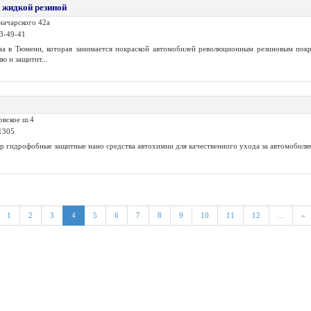
 жидкой резиной
начарского 42а
23-49-41
на в Тюмени, которая занимается покраской автомобилей революционным резиновым пок
ю и защитит...
рвское ш.4
1305
р гидрофобные защитные нано средства автохимии для качественного ухода за автомобилям
1
2
3
4
5
6
7
8
9
10
11
12
...
»