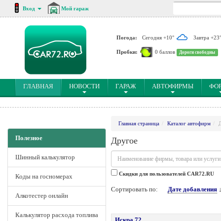
Вход
Мой гараж
Погода:
Сегодня +10°
Завтра +23
Пробки:
0 баллов
Дороги свободны
(CURRENT)
ГЛАВНАЯ
НОВОСТИ
ГАРАЖ
АВТОФИРМЫ
ФО
Главная страница
Каталог автофирм
Полезное
Другое
Шинный калькулятор
Cкидки для пользователей CAR72.RU
Коды на госномерах
Сортировать по:
Дате добавления
Алкотестер онлайн
Калькулятор расхода топлива
Искра 72