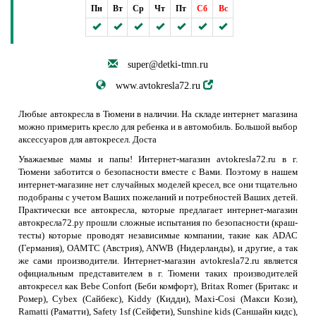
Пн
Вт
Ср
Чт
Пт
Сб
Вс
super@detki-tmn.ru
www.avtokresla72.ru
Любые автокресла в Тюмени в наличии. На складе интернет магазина
можно примерить кресло для ребенка и в автомобиль. Большой выбор
аксессуаров для автокресел. Доста
Уважаемые мамы и папы! Интернет-магазин avtokresla72.ru в г.
Тюмени заботится о безопасности вместе с Вами. Поэтому в нашем
интернет-магазине нет случайных моделей кресел, все они тщательно
подобраны с учетом Ваших пожеланий и потребностей Ваших детей.
Практически все автокресла, которые предлагает интернет-магазин
автокресла72.ру прошли сложные испытания по безопасности (краш-
тесты) которые проводят независимые компании, такие как ADAC
(Германия), OAMTC (Австрия), ANWB (Нидерланды), и другие, а так
же сами производители. Интернет-магазин avtokresla72.ru является
официальным представителем в г. Тюмени таких производителей
автокресел как Bebe Confort (Беби комфорт), Britax Romer (Бритакс и
Ромер), Cybex (Сайбекс), Kiddy (Кидди), Maxi-Cosi (Макси Кози),
Ramatti (Раматти), Safety 1sf (Сейфети), Sunshine kids (Саншайн кидс),