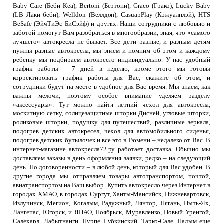
Baby Care (Беби Кеа), Bertoni (Бертони), Graco (Грако), Lucky Baby
(LB Лаки беби), Welldon (Веллдон), CasuapPlay (Кэжуалплэй), HTS
BeSafe (ЭйчТиЭс БиСэйф) и других. Наши сотрудники с любовью и
заботой помогут Вам разобраться в многообразии, зная, что «самого
лучшего» автокресла не бывает. Все дети разные, и разным детям
нужны разные автокресла, мы знаем и помним об этом и каждому
ребенку мы подбираем автокресло индивидуально. У нас удобный
график работы – 7 дней в неделю, кроме этого мы готовы
корректировать график работы для Вас, скажите об этом, и
сотрудники будут на месте в удобное для Вас время. Мы знаем, как
важны мелочи, поэтому особое внимание уделяем разделу
«аксессуары». Тут можно найти летний чехол для автокресла,
москитную сетку, солнцезащитные шторки Дисней, угловые шторки,
роликовые шторки, подушку для путешествий, различные зеркала,
подогрев детских автокресел, чехол для автомобильного сиденья,
подогрев детских бутылочек и все это в Тюмени – недалеко от Вас. В
интернет-магазине автокресла72.ру работает доставка. Обычно мы
доставляем заказы в день оформления заявки, редко – на следующий
день. По договоренности – в любой день, который для Вас удобен. В
другие города мы отправляем товары автотранспортом, почтой,
авиатранспортом на Ваш выбор. Купить автокресло через Интернет в
городах ХМАО, в городах Сургут, Ханты-Мансийск, Нижневартовск,
Излучинск, Мегион, Когалым, Радужный, Лянтор, Нягань, Пыть-Ях,
Лангепас, Югорск, и ЯНАО, Ноябрьск, Муравленко, Новый Уренгой,
Салехард, Лабытнанги, Пурпе, Губкинский, Тарко-Сале, Надым еще