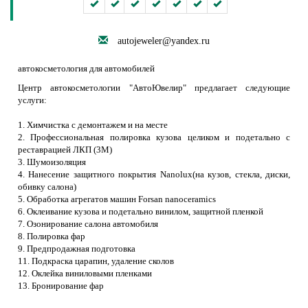
autojeweler@yandex.ru
автокосметология для автомобилей
Центр автокосметологии "АвтоЮвелир" предлагает следующие
услуги:
1. Химчистка с демонтажем и на месте
2. Профессиональная полировка кузова целиком и подетально с
реставрацией ЛКП (3М )
3. Шумоизоляция
4. Нанесение защитного покрытия Nanolux (на кузов, стекла, диски,
обивку салона)
5. Обработка агрегатов машин Forsan nanoceramics
6. Оклеивание кузова и подетально винилом, защитной пленкой
7. Озонирование салона автомобиля
8. Полировка фар
9. Предпродажная подготовка
11. Подкраска царапин, удаление сколов
12. Оклейка виниловыми пленками
13. Бронирование фар