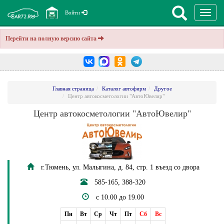
Перекл
Войти
навига
Перейти на полную версию сайта
Главная страница
Каталог автофирм
Другое
Центр автокосметологии "АвтоЮвелир"
Центр автокосметологии "АвтоЮвелир"
г.Тюмень, ул. Малыгина, д. 84, стр. 1 въезд со двора
585-165, 388-320
с 10.00 до 19.00
Пн
Вт
Ср
Чт
Пт
Сб
Вс