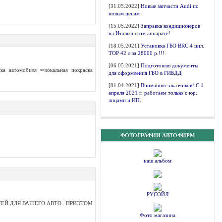
[31.05.2022]
Новые запчасти Audi по
новым ценам
[15.05.2022]
Заправка кондиционеров
на Итальянском аппарате!
[18.05.2021]
Установка ГБО BRC 4 цил.
ТОР 42 л за 28000 р.!!!
[06.05.2021]
Подготовлю документы
а автомобиля ✏локальная покраска
для оформления ГБО в ГИБДД
[01.04.2021]
Вниманию заказчиков! С 1
апреля 2021 г. работаем только с юр.
лицами и ИП.
ФОТОГРАФИИ АВТОФИРМ
наш альбом
РУСОЙЛ
ЕЙ ДЛЯ ВАШЕГО АВТО . ПРИЭТОМ
Фото магазина