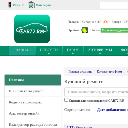
Вход
Мой гараж
Погода:
Сегодня +16°
Завтра +22
Пробки:
3 балла
Местами затруднения
(CURRENT)
ГЛАВНАЯ
НОВОСТИ
ГАРАЖ
АВТОФИРМЫ
ФО
Главная страница
Каталог автофирм
Полезное
Кузовной ремонт
Шинный калькулятор
Cкидки для пользователей CAR72.RU
Коды на госномерах
Сортировать по:
Дате добавления
Алкотестер онлайн
Калькулятор расхода топлива
СТО Кузовщик