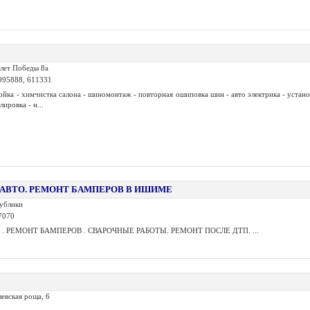
 лет Победы 8а
 995888, 611331
йка - химчистка салона - шиномонтаж - повторная ошиповка шин - авто электрика - устано
лировка - н...
 АВТО. РЕМОНТ БАМПЕРОВ В ИШИМЕ
публики
7070
. РЕМОНТ БАМПЕРОВ . СВАРОЧНЫЕ РАБОТЫ. РЕМОНТ ПОСЛЕ ДТП. ...
левская роща, 6