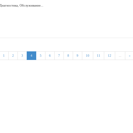
Диагностика, Обслуживание...
1
2
3
4
5
6
7
8
9
10
11
12
...
»