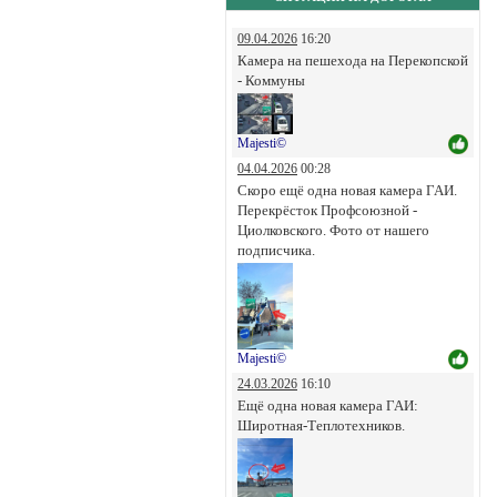
09.04.2026
16:20
Камера на пешехода на Перекопской
- Коммуны
Majesti©
04.04.2026
00:28
Скоро ещё одна новая камера ГАИ.
Перекрёсток Профсоюзной -
Циолковского. Фото от нашего
подписчика.
Majesti©
24.03.2026
16:10
Ещё одна новая камера ГАИ:
Широтная-Теплотехников.