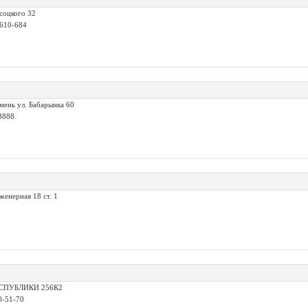
соцкого 32
 610-684
мень ул. Бабарынка 60
3888
женерная 18 ст. 1
РЕСПУБЛИКИ 256К2
0-51-70