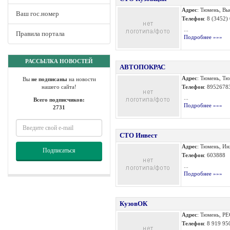
Адрес
: Тюмень, Вы
Ваш гос.номер
Телефон
: 8 (3452)
...
Правила портала
Подробнее »»»
РАССЫЛКА НОВОСТЕЙ
АВТОПОКРАС
Адрес
: Тюмень, Тю
Вы
не подписаны
на новости
нашего сайта!
Телефон
: 8952678
...
Всего подписчиков:
Подробнее »»»
2731
СТО Инвест
Адрес
: Тюмень, Ин
Подписаться
Телефон
: 603888
...
Подробнее »»»
КузовОК
Адрес
: Тюмень, 
Телефон
: 8 919 95