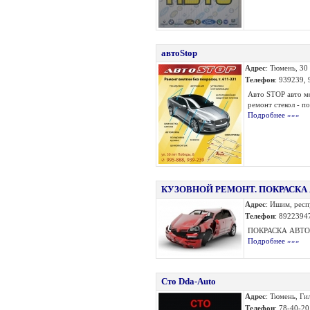
автоStop
Адрес
: Тюмень, 30
Телефон
: 939239,
Авто STOP авто мо
ремонт стекол - по
Подробнее »»»
КУЗОВНОЙ РЕМОНТ. ПОКРАСКА
Адрес
: Ишим, рес
Телефон
: 8922394
ПОКРАСКА АВТО 
Подробнее »»»
Сто Dda-Auto
Адрес
: Тюмень, Ги
Телефон
: 78-40-20