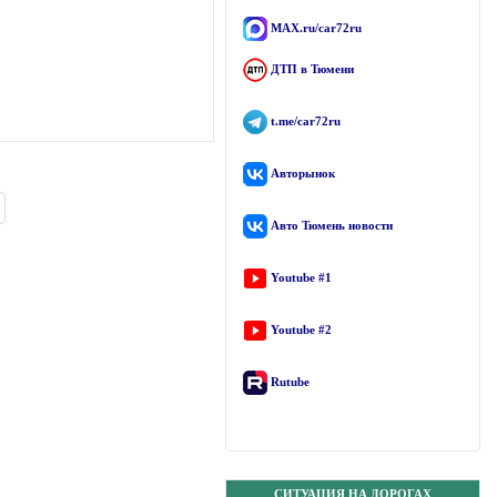
MAX.ru/car72ru
ДТП в Тюмени
t.me/car72ru
Авторынок
Авто Тюмень новости
Youtube #1
Youtube #2
Rutube
СИТУАЦИЯ НА ДОРОГАХ